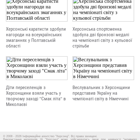
Херсонські каратисти здобули
Херсонська спортсменка
нагороди на всеукраїнських
здобула дві бронзові медалі
змаганнях у Полтавській
на чемпіонаті світу з кульової
області
стрільби
Діти переселенців з
Веслувальник з Херсонщини
Херсонщини взяли участь у
представив Україну на
творчому заході "Смак літа" в
чемпіонаті світу в Німеччині
Миколаєві
© 2008 - 2026 Інформаційне агентство "Херсонці". Всі права захищені.
Використання матеріалів ІА "Херсонці" може здійснюватись лише при наявності "активного