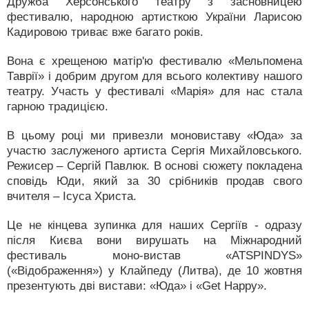
Дружба Херсонського театру з засновницею
фестивалю, народною артисткою України Ларисою
Кадировою триває вже багато років.
Вона є хрещеною матір'ю фестивалю «Мельпомена
Таврії» і добрим другом для всього колективу нашого
театру. Участь у фестивалі «Марія» для нас стала
гарною традицією.
В цьому році ми привезли моновиставу «Юда» за
участю заслуженого артиста Сергія Михайловського.
Режисер – Сергій Павлюк. В основі сюжету покладена
сповідь Юди, який за 30 срібників продав свого
вчителя – Ісуса Христа.
Це не кінцева зупинка для наших Сергіїв - одразу
після Києва вони вирушать на Міжнародний
фестиваль моно-вистав «ATSPINDYS»
(«Відображення») у Клайпеду (Литва), де 10 жовтня
презентують дві вистави: «Юда» і «Get Happy».