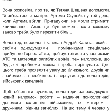
Вона розповіла, про те, як Тетяна Шешеня допомогла
їй зв'язатися з матір'ю Артема Скупейка у той день,
коли Артема вбили. Пригадуючи, не могли стримати
хвилювання. Адже це був момент, коли кожному
заново треба було пережити біль...
Волонтер, психолог і капелан Андрій Калита, який зі
своїми однодумцями і помічниками спеціально
прибув до Горностаївки, щоб зустрітися з учасниками
АТО та матерями загиблих воїнів, теж наголосив, що
будь-які проблеми можна і треба вирішувати. Для
цього треба проявляти увагу до ближнього, друзів чи
знайомих, за необхідності звернутися до волонтерів,
військових капеланів.
Щоб об'єднати зусилля, волонтери запроваджують
новий напрямок роботи – надання психологічної
допомоги колишнім військовим, їх матерям і
дружинам, рідним загиблих. На цю тему 4 червня у