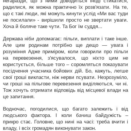
негаразди, що з ними доводиться іноді стикатися,
радилися, як можна практично їх розв'язати. На те,
що є такі люди, які можуть кинути услід «Ми вас туди
не посилали» - вирішили просто не звертати уваги.
Хоча й боляче таке чути. Та Бог їм суддя...
Держава ніби допомагає: пільги, виплати і таке інше.
Але цим родинам потрібно ще дещо — увага і
розуміння Адже приміром, коли говорили про пільги
на перевезення, з'ясувалося, що ніхто цим не
користується, більше того – соромляться показувати
посідчення учасника бойових дій. Бо, кажуть, легше
свої гроші викласти, ніж нерви псувати. Незрозуміло,
чи гроші на пільгове перевезення виділяються, чи ні.
Тож хочуть отримати відповідь від місцевої влади на
це запитання.
Водночас, погодилися, що багато залежить і від
людського фактора. І коли бачиш байдужість –
прикро стає. Головне, що нині на часі: треба вчити і
владу, і всіх громадян виконувати закон.