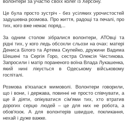
волонтери за участю своїх колег із Херсону.
Це була просто зустріч - без усіляких урочистостей
задушевна розмова. Про життя, радощі та печалі, про
тих, кого вже немає поряд...
За одним столом зібралися волонтери, АТОвці та
рідні тих, у кого ледь обсохли сльози на очах: матері
Дениса Білого та Артема Скупейко, дружини Вадима
Шешені та Сергія Горо, сестра Олексія Чистикова.
Запросили і матір пораненого воїна Влада Лукашенка,
який нині лікується в Одеському військовому
госпіталі.
Розмова в'язалася мимоволі. Волонтери говорили,
що і вони, і держава, повинні не просто співчувати, а
ще й діяти, опікуватися сім'ями тих, хто втратив
дорогих серцю людей – це для них не робота, а
обов'язок. А для волонтерів швидше, покликання,
нехай і дуже важке.