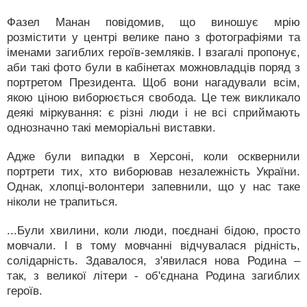
Фазел Манан повідомив, що виношує мрію
розмістити у центрі велике пано з фотографіями та
іменами загиблих героїв-земляків. І взагалі пропонує,
аби такі фото були в кабінетах можновладців поряд з
портретом Президента. Щоб вони нагадували всім,
якою ціною виборюється свобода. Це теж викликало
деякі міркування: є різні люди і не всі сприймають
однозначно такі меморіальні виставки.
Адже були випадки в Херсоні, коли осквернили
портрети тих, хто виборював незалежність України.
Однак, хлопці-волонтери запевнили, що у нас таке
ніколи не трапиться.
...Були хвилини, коли люди, поєднані бідою, просто
мовчали. І в тому мовчанні відчувалася рідність,
солідарність. Здавалося, з'явилася нова Родина –
так, з великої літери - об'єднана Родина загиблих
героїв.