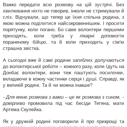
Важко передати всю розмову на цій зустрічі. Без
хвилювання ніхто не говорив, інколи не стримували й
сліз. Відчували, що тепер це їхня спільна родина, з
якою можна поділитися найсокровеннішим. І просити
порятунку, коли погано. Бо саме волонтери першими
приходять, коли треба у лікарні допомогти
пораненому бійцю, та й коли приходить у сім'ю
страшна звістка.
А сьогодні вже й самі родини загиблих долучаються
до волонтерської роботи – кожного разу, коли їдуть на
Донбас волонтери, вони теж лаштують посилочки,
вкладаючи в кожну частинки серця і душі. Справді, як
у великій родині. Та й чи можна інакше?
- Для мене розмова з вами – це як розмова з сином,
-
довірливо промовила під час бесіди Тетяна, мати
Артема Скупейка.
Як у дружній родині поговорили й про прикрощі та