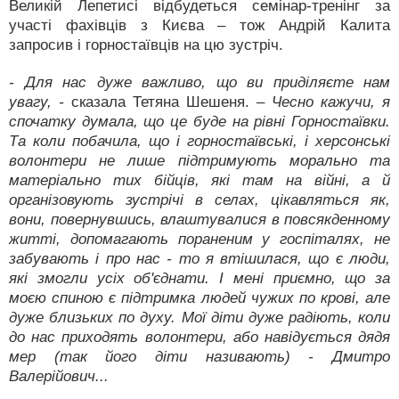
Великій Лепетисі відбудеться семінар-тренінг за
участі фахівців з Києва – тож Андрій Калита
запросив і горностаївців на цю зустріч.
- Для нас дуже важливо, що ви приділяєте нам
увагу, -
сказала Тетяна Шешеня.
– Чесно кажучи, я
спочатку думала, що це буде на рівні Горностаївки.
Та коли побачила, що і горностаївські, і херсонські
волонтери не лише підтримують морально та
матеріально тих бійців, які там на війні, а й
організовують зустрічі в селах, цікавляться як,
вони, повернувшись, влаштувалися в повсякденному
житті, допомагають пораненим у госпіталях, не
забувають і про нас - то я втішилася, що є люди,
які змогли усіх об'єднати. І мені приємно, що за
моєю спиною є підтримка людей чужих по крові, але
дуже близьких по духу. Мої діти дуже радіють, коли
до нас приходять волонтери, або навідується дядя
мер (так його діти називають) - Дмитро
Валерійович...