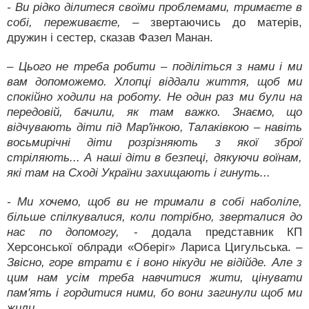
- Ви рідко ділитеся своїми проблемами, тримаєте в
собі, переживаєте,
– звертаючись до матерів,
дружин і сестер, сказав Фазел Манан.
– Цього не треба робити – поділіться з нами і ми
вам допоможемо. Хлопці віддали життя, щоб ми
спокійно ходили на роботу. Не один раз ми були на
передовій, бачили, як там важко. Знаємо, що
відчувають діти під Мар'їнкою, Талаківкою – навіть
восьмирічні діти розрізняють з якої зброї
стріляють... А наші діти в безпеці, дякуючи воїнам,
які там на Сході України захищають і гинуть...
- Ми хочемо, щоб ви не тримали в собі наболіле,
більше спілкувалися, коли потрібно, зверталися до
нас по допомогу,
- додала представник КП
Херсонської облради «Оберіг» Лариса Цигульська.
–
Звісно, горе втрати є і воно нікуди не відійде. Але з
цим нам усім треба навчитися жити, цінувати
пам'ять і гордитися ними, бо вони загинули щоб ми
жили.