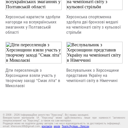
Херсонські каратисти здобули
Херсонська спортсменка
нагороди на всеукраїнських
здобула дві бронзові медалі
змаганнях у Полтавській
на чемпіонаті світу з кульової
області
стрільби
Діти переселенців з
Веслувальник з Херсонщини
Херсонщини взяли участь у
представив Україну на
творчому заході "Смак літа" в
чемпіонаті світу в Німеччині
Миколаєві
© 2008 - 2026 Інформаційне агентство "Херсонці". Всі права захищені.
Використання матеріалів ІА "Херсонці" може здійснюватись лише при наявності "активного
гіперпосилання" на "Херсонці", а також на сам матеріал.
Редакція може не поділяти думку авторів і не несе відповідальність за достовірність інформації.
email: khersonci08@gmail.com,
контакти
,
архів
,
Театр Куліша - Херсон