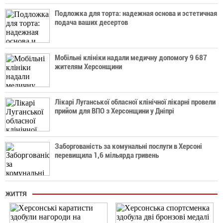
Подложка для торта: надежная основа и эстетичная
подача ваших десертов
Мобільні клініки надали медичну допомогу 9 687
жителям Херсонщини
Лікарі Луганської обласної клінічної лікарні провели
прийом для ВПО з Херсонщини у Дніпрі
Заборгованість за комунальні послуги в Херсоні
перевищила 1,6 мільярда гривень
ЖИТТЯ