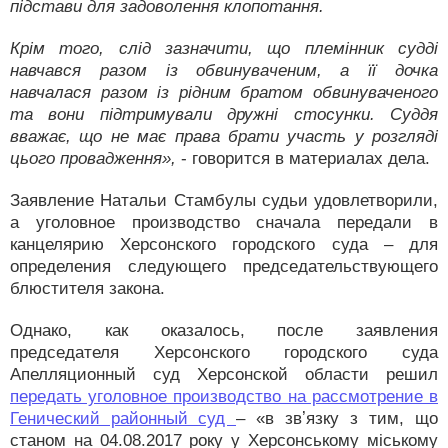
підстави для задоволення клопотання.
Крім того, слід зазначити, що племінник судді
навчався разом із обвинуваченим, а її дочка
навчалася разом із рідним братом обвинуваченого
та вони підтримували дружні стосунки. Суддя
вважає, що не має права брати участь у розгляді
цього провадження»,
- говорится в материалах дела.
Заявление Натальи Стамбулы судьи удовлетворили,
а уголовное производство сначала передали в
канцелярию Херсонского городского суда – для
определения следующего председательствующего
блюстителя закона.
Однако, как оказалось, после заявления
председателя Херсонского городского суда
Апелляционный суд Херсонской области решил
передать уголовное производство на рассмотрение в
Генический районный суд
– «в звʼязку з тим, що
станом на 04.08.2017 року у Херсонському міському