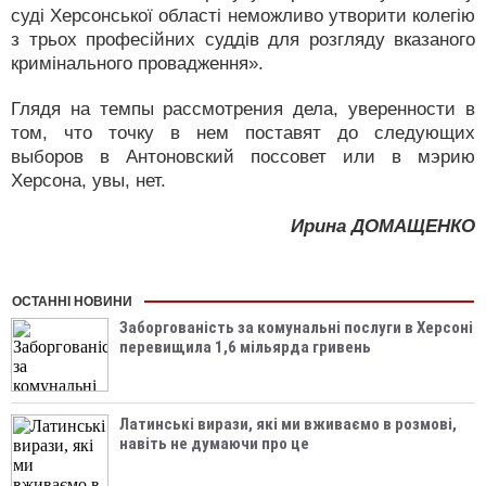
суді Херсонської області неможливо утворити колегію
з трьох професійних суддів для розгляду вказаного
кримінального провадження».
Глядя на темпы рассмотрения дела, уверенности в
том, что точку в нем поставят до следующих
выборов в Антоновский поссовет или в мэрию
Херсона, увы, нет.
Ирина ДОМАЩЕНКО
ОСТАННІ НОВИНИ
Заборгованість за комунальні послуги в Херсоні
перевищила 1,6 мільярда гривень
Латинські вирази, які ми вживаємо в розмові,
навіть не думаючи про це