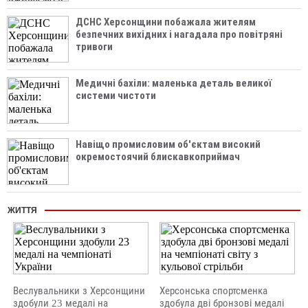
ДСНС Херсонщини побажала жителям
безпечних вихідних і нагадала про повітряні
тривоги
Медичні бахіли: маленька деталь великої
системи чистоти
Навіщо промисловим об'єктам високий
окремостоячий блискавкоприймач
ЖИТТЯ
Веслувальники з Херсонщини
Херсонська спортсменка
здобули 23 медалі на
здобула дві бронзові медалі