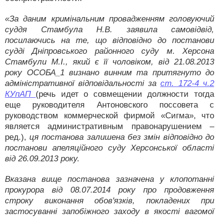
«За даним кримінальним провадженням головуючий
суддя Стамбула Н.В. заявила самовідвід,
посилаючись на те, що відповідно до постанови
судді Дніпровського районного суду м. Херсона
Стамбули М.І., який є її чоловіком, від 21.08.2013
року ОСОБА_1 визнано винним та притягнуто до
адміністративної відповідальності за
ст. 172-4 ч.2
КУпАП
(речь идет о совмещении должности тогда
еще руководителя Антоновского поссовета с
руководством коммерческой фирмой «Сигма», что
является административным правонарушением –
ред.),
ця постанова залишена без змін відповідно до
постанови апеляційного суду Херсонської області
від 26.09.2013 року.
Вказана вище постанова зазначена у клопотанні
прокурора від 08.07.2014 року про продовження
строку виконання обов'язків, покладених при
застосуванні запобіжного заходу в якості вагомої