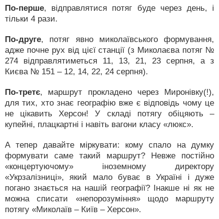
По-перше
, відправлятися потяг буде через день, і
тільки 4 рази.
По-друге
, потяг явно миколаївського формування,
адже почне рух від цієї станції (з Миколаєва потяг №
274 відправлятиметься 11, 13, 21, 23 серпня, а з
Києва № 151 – 12, 14, 22, 24 серпня).
По-третє
, маршрут прокладено через Миронівку(!),
для тих, хто знає географію вже є відповідь чому це
не цікавить Херсон! У складі потягу обіцяють –
купейні, плацкартні і навіть вагони класу «люкс».
А тепер давайте міркувати: кому спало на думку
формувати саме такий маршрут? Невже постійно
«концертуючому» іноземному директору
«Укрзалізниці», який мало буває в Україні і дуже
погано знається на нашій географії? Інакше ні як не
можна списати «непорозуміння» щодо маршруту
потягу «Миколаїв – Київ – Херсон».