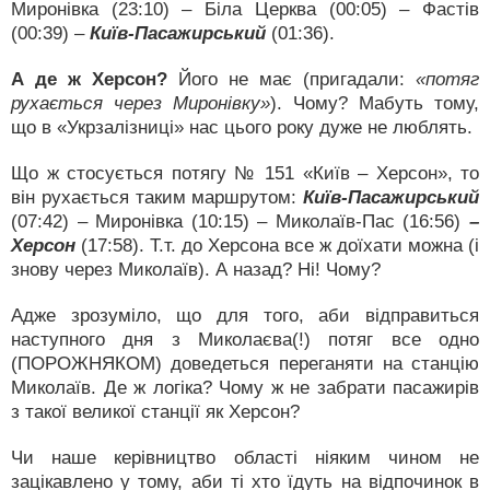
Миронівка (23:10) – Біла Церква (00:05) – Фастів
(00:39) –
Київ-Пасажирський
(01:36).
А де ж Херсон?
Його не має (пригадали:
«потяг
рухається через Миронівку»
). Чому? Мабуть тому,
що в «Укрзалізниці» нас цього року дуже не люблять.
Що ж стосується потягу № 151 «Київ – Херсон», то
він рухається таким маршрутом:
Київ-Пасажирський
(07:42) – Миронівка (10:15) – Миколаїв-Пас (16:56)
–
Херсон
(17:58). Т.т. до Херсона все ж доїхати можна (і
знову через Миколаїв). А назад? Ні! Чому?
Адже зрозуміло, що для того, аби відправиться
наступного дня з Миколаєва(!) потяг все одно
(ПОРОЖНЯКОМ) доведеться переганяти на станцію
Миколаїв. Де ж логіка? Чому ж не забрати пасажирів
з такої великої станції як Херсон?
Чи наше керівництво області ніяким чином не
зацікавлено у тому, аби ті хто їдуть на відпочинок в