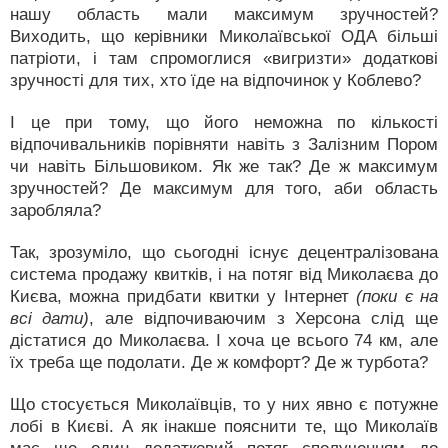
нашу область мали максимум зручностей?
Виходить, що керівники Миколаївської ОДА більші
патріоти, і там спромоглися «вигризти» додаткові
зручності для тих, хто їде на відпочинок у Коблево?
І це при тому, що його неможна по кількості
відпочивальників порівняти навіть з Залізним Пором
чи навіть Більшовиком. Як же так? Де ж максимум
зручностей? Де максимум для того, аби область
заробляла?
Так, зрозуміло, що сьогодні існує децентралізована
система продажу квитків, і на потяг від Миколаєва до
Києва, можна придбати квитки у Інтернет
(поки є на
всі дати)
, але відпочиваючим з Херсона слід ще
дістатися до Миколаєва. І хоча це всього 74 км, але
їх треба ще подолати. Де ж комфорт? Де ж турбота?
Що стосується Миколаївців, то у них явно є потужне
лобі в Києві. А як інакше пояснити те, що Миколаїв