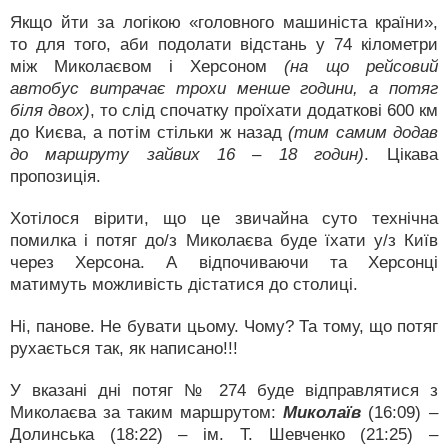
Якщо йти за логікою «головного машиніста країни»,
то для того, аби подолати відстань у 74 кілометри
між Миколаєвом і Херсоном
(на що рейсовий
автобус витрачає трохи менше години, а потяг
біля двох)
, то слід спочатку проїхати додаткові 600 км
до Києва, а потім стільки ж назад
(тим самим додав
до маршруту зайвих 16 – 18 годин)
. Цікава
пропозиція.
Хотілося вірити, що це звичайна суто технічна
помилка і потяг до/з Миколаєва буде їхати у/з Київ
через Херсона. А відпочиваючи та Херсонці
матимуть можливість дістатися до столиці.
Ні, панове. Не бувати цьому. Чому? Та тому, що потяг
рухається так, як написано!!!
У вказані дні потяг № 274 буде відправлятися з
Миколаєва за таким маршрутом:
Миколаїв
(16:09) –
Долинська (18:22) – ім. Т. Шевченко (21:25) –