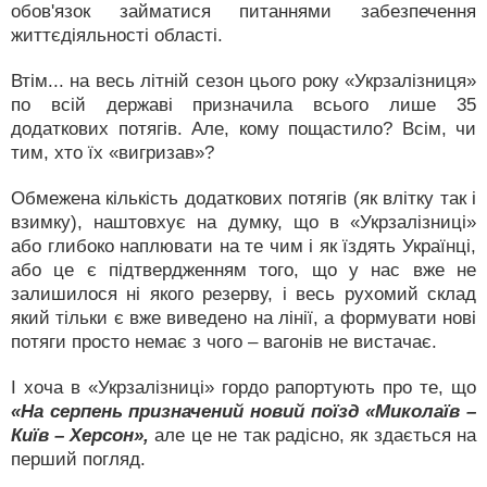
обов'язок займатися питаннями забезпечення
життєдіяльності області.
Втім... на весь літній сезон цього року «Укрзалізниця»
по всій державі призначила всього лише 35
додаткових потягів. Але, кому пощастило? Всім, чи
тим, хто їх «вигризав»?
Обмежена кількість додаткових потягів (як влітку так і
взимку), наштовхує на думку, що в «Укрзалізниці»
або глибоко наплювати на те чим і як їздять Українці,
або це є підтвердженням того, що у нас вже не
залишилося ні якого резерву, і весь рухомий склад
який тільки є вже виведено на лінії, а формувати нові
потяги просто немає з чого – вагонів не вистачає.
І хоча в «Укрзалізниці» гордо рапортують про те, що
«На серпень призначений новий поїзд «Миколаїв –
Київ – Херсон»,
але це не так радісно, як здається на
перший погляд.