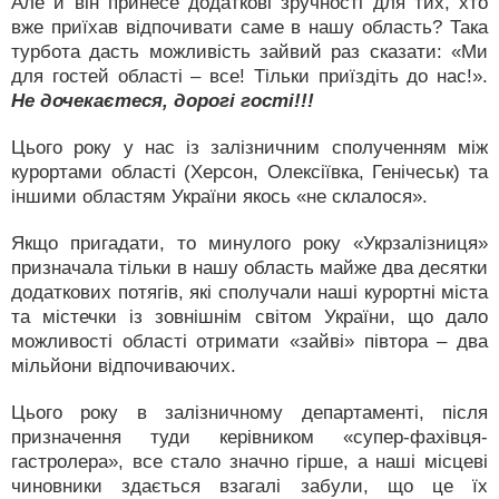
Але й він принесе додаткові зручності для тих, хто
вже приїхав відпочивати саме в нашу область? Така
турбота дасть можливість зайвий раз сказати: «Ми
для гостей області – все! Тільки приїздіть до нас!».
Не дочекаєтеся, дорогі гості!!!
Цього року у нас із залізничним сполученням між
курортами області (Херсон, Олексіївка, Генічеськ) та
іншими областям України якось «не склалося».
Якщо пригадати, то минулого року «Укрзалізниця»
призначала тільки в нашу область майже два десятки
додаткових потягів, які сполучали наші курортні міста
та містечки із зовнішнім світом України, що дало
можливості області отримати «зайві» півтора – два
мільйони відпочиваючих.
Цього року в залізничному департаменті, після
призначення туди керівником «супер-фахівця-
гастролера», все стало значно гірше, а наші місцеві
чиновники здається взагалі забули, що це їх