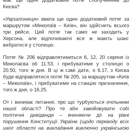
має ще один додатковий потяг сполученням до
Києва?
«Укрзалізниця» ввела ще один додатковий потяг за
маршрутом «Миколаїв – Київ», він здійснить всього
три рейси. Цей потяг так само не заходить у
Херсона, але відпочиваючі все ж мають шанс
вибратися у столицю.
Потяг № 206 відправлятиметься 6, 12, 20 серпня із
Миколаєва об 11.53, і прибуватиме у столицю о
20.50, того ж дня. В ці ж самі дати, о 6.17, з Києва
буде відправлятися потяг № 205, за маршрутом «Київ
– Миколаїв», і прибуватиме на станцію призначення,
того ж дня, о 16.25.
От і виникає питання, про що турбуються очільники
нашої області? Про те аби завойовувати собі
політичні дивіденди – вчиняючи дії на рівні
порушення Конституції України
(щодо переводу всіх
шкіл області на викладання виключно українською