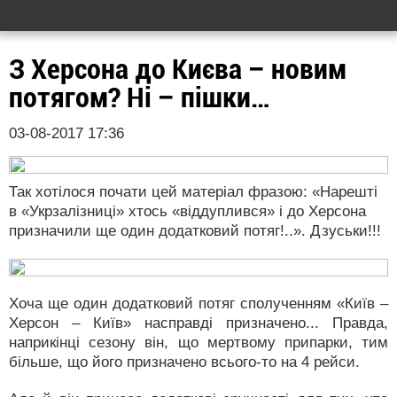
З Херсона до Києва – новим
потягом? Ні – пішки…
03-08-2017 17:36
Так хотілося почати цей матеріал фразою: «Нарешті
в «Укрзалізниці» хтось «віддуплився» і до Херсона
призначили ще один додатковий потяг!..». Дзуськи!!!
Хоча ще один додатковий потяг сполученням «Київ –
Херсон – Київ» насправді призначено... Правда,
наприкінці сезону він, що мертвому припарки, тим
більше, що його призначено всього-то на 4 рейси.