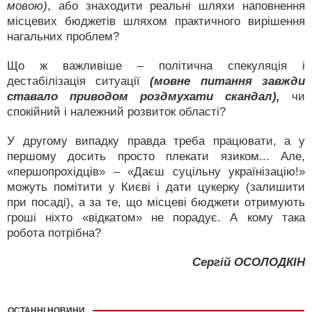
мовою)
, або знаходити реальні шляхи наповнення
місцевих бюджетів шляхом практичного вирішення
нагальних проблем?
Що ж важливіше – політична спекуляція і
дестабілізація ситуації
(мовне питання завжди
ставало приводом роздмухати скандал),
чи
спокійний і належний розвиток області?
У другому випадку правда треба працювати, а у
першому досить просто плекати язиком... Але,
«першопрохідців» – «Даєш суцільну українізацію!»
можуть помітити у Києві і дати цукерку (залишити
при посаді), а за те, що місцеві бюджети отримують
гроші ніхто «відкатом» не порадує. А кому така
робота потрібна?
Сергій ОСОЛОДКІН
ОСТАННІ НОВИНИ