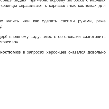
рсонцы задают примерно поровну запросов о нарядах
 украинцы спрашивают о карнавальных костюмах для
х купить или как сделать своими руками, реже
у.
щерб внешнему виду: вместе со словами «изготовить
«красиво».
 костюмов
в запросах херсонцев оказался довольно