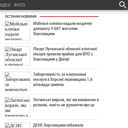
ВІДЕО
ФОТО
ОСТАННІ НОВИНИ
Мобільні клініки надали медичну
допомогу 9 687 жителям
Херсонщини
Лікарі Луганської обласної клінічної
лікарні провели прийом для ВПО з
Херсонщини у Дніпрі
Заборгованість за комунальні
послуги в Херсоні перевищила 1,6
мільярда гривень
Латинські вирази, які ми вживаємо в
розмові, навіть не думаючи про це
ДСНС Херсонщини побажала