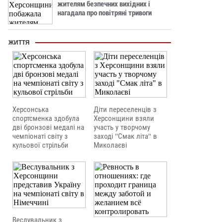
жителям безпечних вихідних і
нагадала про повітряні тривоги
ЖИТТЯ
Херсонська
Діти переселенців з
спортсменка здобула
Херсонщини взяли
дві бронзові медалі на
участь у творчому
чемпіонаті світу з
заході "Смак літа" в
кульової стрільби
Миколаєві
Веслувальник з