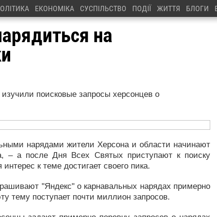
ОЛІТИКА
ЕКОНОМІКА
СУСПІЛЬСТВО
ПОДІЇ
ЖИТТЯ
БЛОГИ
нарядиться на
ки
 изучили поисковые запросы херсонцев о
льными нарядами жители Херсона и области начинают
а, – а после Дня Всех Святых приступают к поиску
 интерес к теме достигает своего пика.
рашивают "Яндекс" о карнавальных нарядах примерно
 эту тему поступает почти миллион запросов.