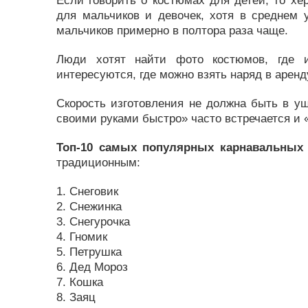
Если говорить о костюмах для детей, то хе
для мальчиков и девочек, хотя в среднем
мальчиков примерно в полтора раза чаще.
Люди хотят найти фото костюмов, где и
интересуются, где можно взять наряд в аренд
Скорость изготовления не должна быть в у
своими руками быстро» часто встречается и 
Топ-10 самых популярных карнавальных
традиционным:
1. Снеговик
2. Снежинка
3. Снегурочка
4. Гномик
5. Петрушка
6. Дед Мороз
7. Кошка
8. Заяц