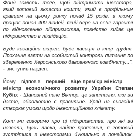
Фонд замість того, щоб підтримати інвестора,
який готовий вкласти кошти, який є профільним
гравцем на цьому ринку понад 15 років, в якому
працює понад 400 людей, який бере на себе гарантії
по відновленню підприємства, повністю кидає це
підприємство в ліквідацію.
Буде касаційна скарга, буде касація в кінці грудня.
Прохання взяти на особистий контроль питання по
збереженню Херсонського бавовняного комбінату...",
- виступив нардеп.
Йому відповів
перший віце-прем'єр-міністр —
міністр економічного розвитку України Степан
Кубів
:
- Шановний пане Віктор, це запитання, яке ви
даєте, абсолютно є правильне. Уряд на сьогодні
створює умови щодо інвестиційного клімату.
Коли ми говоримо про ці підприємства, про які ви
назвали, будь ласка, дайте пропозиції, я готовий
зустрітися з інвесторами буквально в понеділок,