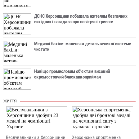
ДСНС Херсонщини побажала жителям безпечних
вихідних і нагадала про повітряні тривоги
Медичні бахіли: маленька деталь великої системи
чистоти
Навіщо промисловим об'єктам високий
окремостоячий блискавкоприймач
ЖИТТЯ
Веслувальники з Херсонщини
Херсонська спортсменка