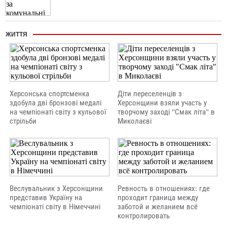
ЖИТТЯ
Херсонська спортсменка
Діти переселенців з
здобула дві бронзові медалі
Херсонщини взяли участь у
на чемпіонаті світу з кульової
творчому заході "Смак літа" в
стрільби
Миколаєві
Веслувальник з Херсонщини
Ревность в отношениях: где
представив Україну на
проходит граница между
чемпіонаті світу в Німеччині
заботой и желанием всё
контролировать