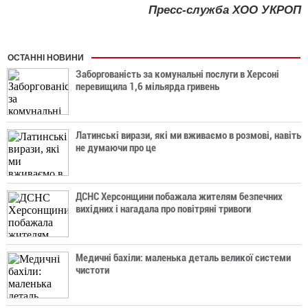
Пресс-служба ХОО УКРОП
ОСТАННІ НОВИНИ
Заборгованість за комунальні послуги в Херсоні
перевищила 1,6 мільярда гривень
Латинські вирази, які ми вживаємо в розмові, навіть
не думаючи про це
ДСНС Херсонщини побажала жителям безпечних
вихідних і нагадала про повітряні тривоги
Медичні бахіли: маленька деталь великої системи
чистоти