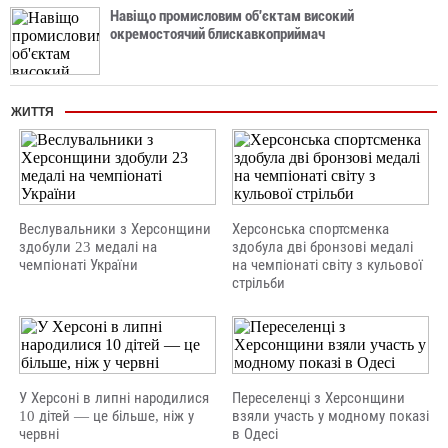
Навіщо промисловим об'єктам високий
окремостоячий блискавкоприймач
ЖИТТЯ
Веслувальники з Херсонщини
Херсонська спортсменка
здобули 23 медалі на
здобула дві бронзові медалі
чемпіонаті України
на чемпіонаті світу з кульової
стрільби
У Херсоні в липні народилися
Переселенці з Херсонщини
10 дітей — це більше, ніж у
взяли участь у модному показі
червні
в Одесі