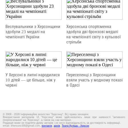
Веслувальники з Херсонщини
Херсонська спортсменка
здобули 23 медалі на
здобула дві бронзові медалі
чемпіонаті України
на чемпіонаті світу з кульової
стрільби
У Херсоні в липні народилися
Переселенці з Херсонщини
10 дітей — це більше, ніж у
взяли участь у модному показі
червні
в Одесі
© 2008 - 2026 Інформаційне агентство "Херсонці". Всі права захищені.
Використання матеріалів ІА "Херсонці" може здійснюватись лише при наявності "активного
гіперпосилання" на "Херсонці", а також на сам матеріал.
Редакція може не поділяти думку авторів і не несе відповідальність за достовірність інформації.
email: khersonci08@gmail.com,
контакти
,
архів
,
Театр Куліша - Херсон