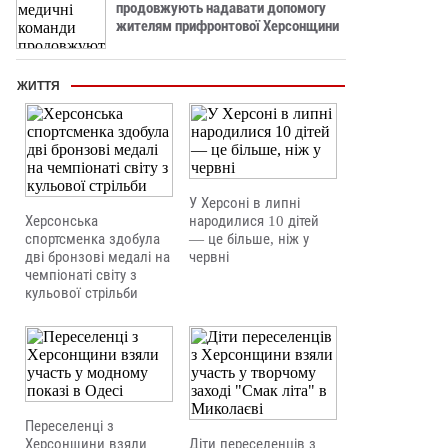
продовжують надавати допомогу
жителям прифронтової Херсонщини
ЖИТТЯ
У Херсоні в липні
Херсонська
народилися 10 дітей
спортсменка здобула
— це більше, ніж у
дві бронзові медалі на
червні
чемпіонаті світу з
кульової стрільби
Переселенці з
Херсонщини взяли
Діти переселенців з