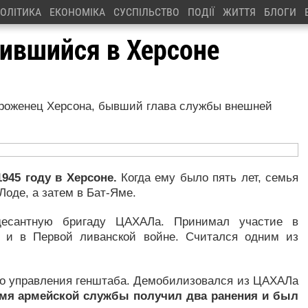
ОЛІТИКА
ЕКОНОМІКА
СУСПІЛЬСТВО
ПОДІЇ
ЖИТТЯ
БЛОГИ
дившийся в Херсоне
 уроженец Херсона, бывший глава службы внешней
945 году в Херсоне.
Когда ему было пять лет, семья
Лоде, а затем в Бат-Яме.
есантную бригаду ЦАХАЛа. Принимал участие в
я и в Первой ливанской войне. Считался одним из
ого управления генштаба. Демобилизовался из ЦАХАЛа
емя армейской службы получил два ранения и был