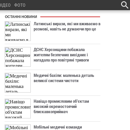
ВІДЕО
ФОТО
ОСТАННІ НОВИНИ
Латинські вирази, які ми вживаємо в
розмові, навіть не думаючи про це
ДСНС Херсонщини побажала
жителям безпечних вихідних і
нагадала про повітряні тривоги
Медичні бахіли: маленька деталь
великої системи чистоти
Навіщо промисловим об'єктам
високий окремостоячий
блискавкоприймач
Мобільні медичні команди