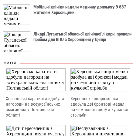
Мобільні клініки надали медичну допомогу 9 687
жителям Херсонщини
Лікарі Луганської обласної клінічної лікарні провели
прийом для ВПО з Херсонщини у Дніпрі
ЖИТТЯ
Херсонські каратисти здобули
Херсонська спортсменка
нагороди на всеукраїнських
здобула дві бронзові медалі
змаганнях у Полтавській
на чемпіонаті світу з кульової
області
стрільби