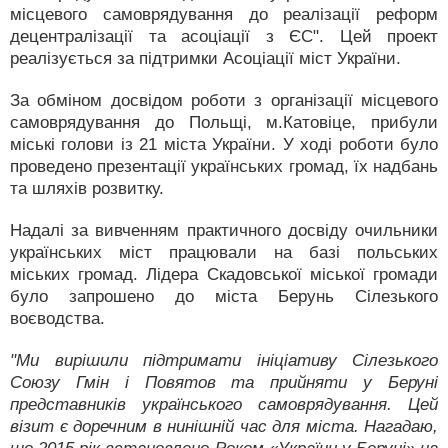
місцевого самоврядування до реалізації реформ
децентралізації та асоціації з ЄС". Цей проект
реалізується за підтримки Асоціації міст України.
За обміном досвідом роботи з організації місцевого
самоврядування до Польщі, м.Катовіце, прибули
міські голови із 21 міста України. У ході роботи було
проведено презентації українських громад, їх надбань
та шляхів розвитку.
Надалі за вивченням практичного досвіду очильники
українських міст працювали на базі польських
міських громад. Лідера Скадовської міської громади
було запрошено до міста Берунь Сілезького
воєводства.
"Ми вирішили підтримати ініціативу Сілезького
Союзу Гмін і Повятов та прийняти у Беруні
представників українського самоврядування. Цей
візит є доречним в нинішній час для міста. Нагадаю,