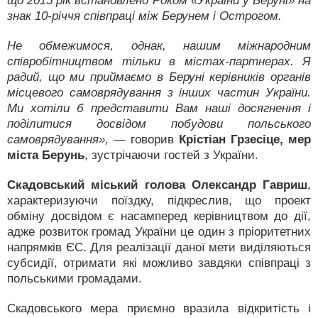
що 2015 рік встановлено Роком «України у Берунi» на
знак 10-річчя співпраці між Берунем і Острогом.
Не обмежимося, однак, нашим міжнародним
співробітництвом тільки в містах-партнерах. Я
радий, що ми приймаємо в Беруні керівників органів
місцевого самоврядування з інших частин України.
Ми хотіли б представити Вам наші досягнення і
поділитися досвідом побудови польського
самоврядування»,
— говорив
Крістіан Грзесіце, мер
міста Берунь
, зустрічаючи гостей з України.
Скадовський міський голова Олександр Гавриш
,
характеризуючи поїздку, підкреслив, що проект
обміну досвідом є насамперед керівництвом до дії,
адже розвиток громад України це один з пріоритетних
напрямків ЄС. Для реалізації даної мети виділяються
субсидії, отримати які можливо завдяки співпраці з
польськими громадами.
Скадовського мера приємно вразила відкритість і