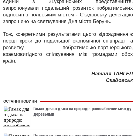
єдиній з 21українських представництв,
запропонували подальший розвиток побратимських
відносин з польським містом - Скадовську делегацію
запрошено на святкування Дня міста Берунь.
Тож, конкретними результатами цього відрядження є
перші кроки до подальшої економічної співпраці та
розвитку побратимсько-партнерського,
взаємовигідного спілкування між громадами обох
країн.
Наталя ТАНГЕЛ
Скадовськ
ОСТАННІ НОВИНИ
Гамак для отдыха на природе: расслабление между
деревьями
Подложка для торта: надежная основа и эстетичная