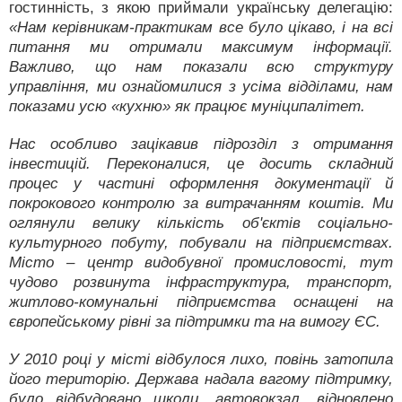
гостинність, з якою приймали українську делегацію:
«Нам керівникам-практикам все було цікаво, і на всі
питання ми отримали максимум інформації.
Важливо, що нам показали всю структуру
управління, ми ознайомилися з усіма відділами, нам
показами усю «кухню» як працює муніципалітет.
Нас особливо зацікавив підрозділ з отримання
інвестицій. Переконалися, це досить складний
процес у частині оформлення документації й
покрокового контролю за витрачанням коштів. Ми
оглянули велику кількість об'єктів соціально-
культурного побуту, побували на підприємствах.
Місто – центр видобувної промисловості, тут
чудово розвинута інфраструктура, транспорт,
житлово-комунальні підприємства оснащені на
європейському рівні за підтримки та на вимогу ЄС.
У 2010 році у місті відбулося лихо, повінь затопила
його територію. Держава надала вагому підтримку,
було відбудовано школи, автовокзал, відновлено