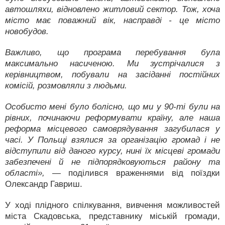
автошляхи, відновлено житловий сектор. Тож, хоча
місто має поважний вік, насправді - це місто
новобудов.
Важливо, що програма перебування була
максимально насиченою. Ми зустрічалися з
керівництвом, побували на засіданні постійних
комісій, розмовляли з людьми.
Особисто мені було болісно, що ми у 90-ті були на
рівних, починаючи реформувати країну, але наша
реформа місцевого самоврядування загубилася у
часі. У Польщі взялися за організацію громад і не
відступили від даного курсу, нині їх місцеві громади
забезпечені й не підпорядковуються району та
області»,
— поділився враженнями від поїздки
Олександр Гавриш.
У ході плідного спілкування, вивчення можливостей
міста Скадовська, представнику міській громади,