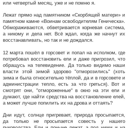
или четвертый месяц, уже и не помню я.
Лежат прямо над памятником «Скорбящей матери» и
памятном камне «Воинам освободителям Геническа».
Обмораживаются, обветривается корневая система,
а никому и дела нет. Всё ждал, когда же начнут их
восстанавливать, но так и не дождался.
12 марта пошёл в горсовет и попал на исполком, где
потребовал восстановить ели и даже пригрозил, что
обращусь на телевидение. Да только видимо наши
власти этой зимой здорово "отморозились" (хоть
зима и была относительно тёплой, да и в горсовете и
администрации тепло, есть за что греться). Вот и
смотрят они, "отмороженные" в окно на эти ели и
думают, где найти средства на восстановление елей,
а может лучше попилить их на дрова и оттаять?
Дни идут, солнце пригревает, природа просыпается,
да только не просыпается совесть у нашего
руководства. Ели и поныне лежат, а под ними и на