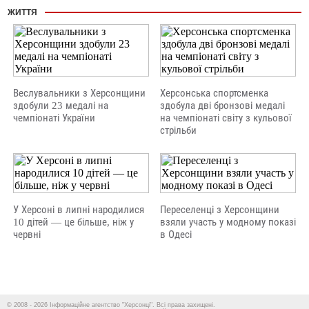
ЖИТТЯ
Веслувальники з Херсонщини
Херсонська спортсменка
здобули 23 медалі на
здобула дві бронзові медалі
чемпіонаті України
на чемпіонаті світу з кульової
стрільби
У Херсоні в липні народилися
Переселенці з Херсонщини
10 дітей — це більше, ніж у
взяли участь у модному показі
червні
в Одесі
© 2008 - 2026 Інформаційне агентство "Херсонці". Всі права захищені.