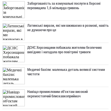
Заборгованість за комунальні послуги в Херсоні
перевищила 1,6 мільярда гривень
Латинські вирази, які ми вживаємо в розмові, навіть
не думаючи про це
ДСНС Херсонщини побажала жителям безпечних
вихідних і нагадала про повітряні тривоги
Медичні бахіли: маленька деталь великої системи
чистоти
Навіщо промисловим об'єктам високий
окремостоячий блискавкоприймач