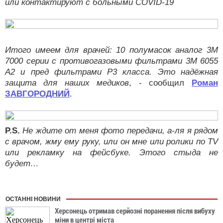
или контактируют с больными COVID-19
Итого имеем для врачей: 10 полумасок аналог 3М
7000 серии с противогазовыми фильтрами 3М 6055
А2 и пред фильтрами Р3 класса. Это надёжная
защита для наших медиков
, - сообщил
Роман
ЗАВГОРОДНИЙ
.
P.S.
Не ждите от меня фото передачи, а-ля я рядом
с врачом, жму ему руку, или он мне или ролики по TV
или рекламку на фейсбуке. Этого стыда не
будет…
ОСТАННІ НОВИНИ
Херсонець отримав серйозні поранення після вибуху
міни в центрі міста