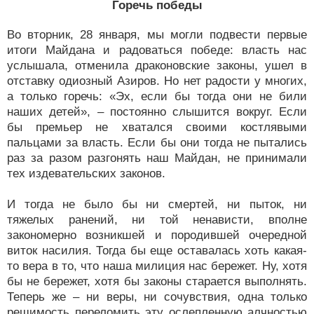
Горечь победы
Во вторник, 28 января, мы могли подвести первые
итоги Майдана и радоваться победе: власть нас
услышала, отменила драконовские законы, ушел в
отставку одиозный Азиров. Но нет радости у многих,
а только горечь: «Эх, если бы тогда они не били
наших детей», – постоянно слышится вокруг. Если
бы премьер не хватался своими костлявыми
пальцами за власть. Если бы они тогда не пытались
раз за разом разгонять наш Майдан, не принимали
тех издевательских законов.
И тогда не было бы ни смертей, ни пыток, ни
тяжелых ранений, ни той ненависти, вполне
закономерно возникшей и породившей очередной
виток насилия. Тогда бы еще оставалась хоть какая-
то вера в то, что наша милиция нас бережет. Ну, хотя
бы не бережет, хотя бы законы старается выполнять.
Теперь же – ни веры, ни сочувствия, одна только
решимость переломить эту ослепленную алчностью