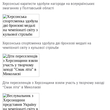
Херсонські каратисти здобули нагороди на всеукраїнських
змаганнях у Полтавській області
Херсонська спортсменка здобула дві бронзові медалі на
чемпіонаті світу з кульової стрільби
Діти переселенців з Херсонщини взяли участь у творчому заході
"Смак літа" в Миколаєві