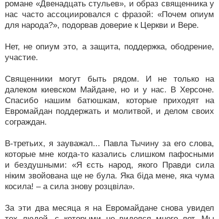
романе «Двенадцать стульев», и образ священника у
нас часто ассоциировался с фразой: «Почем опиум
для народа?», подорвав доверие к Церкви и Вере.
Нет, не опиум это, а защита, поддержка, ободрение,
участие.
Священники могут быть рядом. И не только на
далеком киевском Майдане, но и у нас. В Херсоне.
Спасибо нашим батюшкам, которые приходят на
Евромайдан поддержать и молитвой, и делом своих
сограждан.
В-третьих, я зауважал... Павла Тычину за его слова,
которые мне когда-то казались слишком пафосными
и бездушными: «Я єсть народ, якого Правди сила
ніким звойована ще не була. Яка біда мене, яка чума
косила! – а сила знову розцвіла».
За эти два месяца я на Евромайдане снова увидел
тех людей, с которыми не виделся много лет. Мы