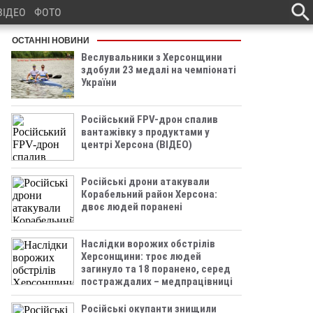
ВІДЕО
ФОТО
ОСТАННІ НОВИНИ
Веслувальники з Херсонщини
здобули 23 медалі на чемпіонаті
України
Російський FPV-дрон спалив
вантажівку з продуктами у
центрі Херсона (ВІДЕО)
Російські дрони атакували
Корабельний район Херсона:
двоє людей поранені
Наслідки ворожих обстрілів
Херсонщини: троє людей
загинуло та 18 поранено, серед
постраждалих – медпрацівниці
Російські окупанти знищили