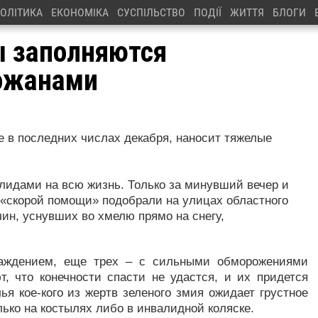
ОЛІТИКА
ЕКОНОМІКА
СУСПІЛЬСТВО
ПОДІЇ
ЖИТТЯ
БЛОГИ
ы заполняются
ожанами
 в последних числах декабря, наносит тяжелые
алидами на всю жизнь. Только за минувший вечер и
 «скорой помощи» подобрали на улицах областного
чин, уснувших во хмелю прямо на снегу,
лаждением, еще трех – с сильными обморожениями
т, что конечности спасти не удастся, и их придется
ья кое-кого из жертв зеленого змия ожидает грустное
ько на костылях либо в инвалидной коляске.