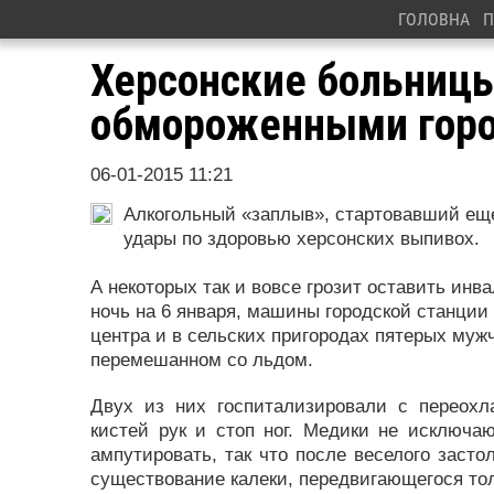
ГОЛОВНА
П
Херсонские больниц
обмороженными гор
06-01-2015 11:21
Алкогольный «заплыв», стартовавший еще
удары по здоровью херсонских выпивох.
А некоторых так и вовсе грозит оставить инв
ночь на 6 января, машины городской станции
центра и в сельских пригородах пятерых муж
перемешанном со льдом.
Двух из них госпитализировали с переох
кистей рук и стоп ног. Медики не исключаю
ампутировать, так что после веселого застол
существование калеки, передвигающегося тол