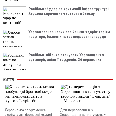
Російський удар по критичній інфраструктурі
Херсона спричинив частковий блекаут
Херсон зазнав нових російських ударів: горіли
квартири, балкони та господарські споруди
Російські війська атакували Херсонщину з
артилерії, авіації та дронів: 26 поранених
ЖИТТЯ
Херсонська спортсменка
Діти переселенців з
здобула дві бронзові медалі
Херсонщини взяли участь у