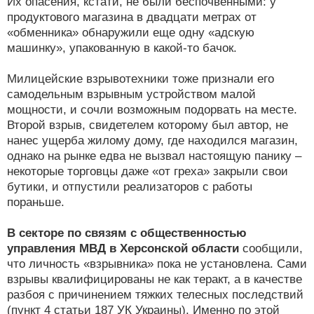
Их опасения, кстати, не были беспочвенными: у
продуктового магазина в двадцати метрах от
«обменника» обнаружили еще одну «адскую
машинку», упакованную в какой-то бачок.
Милицейские взрывотехники тоже признали его
самодельным взрывным устройством малой
мощности, и сочли возможным подорвать на месте.
Второй взрыв, свидетелем которому был автор, не
нанес ущерба жилому дому, где находился магазин,
однако на рынке едва не вызвал настоящую панику –
некоторые торговцы даже «от греха» закрыли свои
бутики, и отпустили реализаторов с работы
пораньше.
В секторе по связям с общественностью
управления МВД в Херсонской области
сообщили,
что личность «взрывника» пока не установлена. Сами
взрывы квалифицированы не как теракт, а в качестве
разбоя с причинением тяжких телесных последствий
(пункт 4 статьи 187 УК Украины). Именно по этой