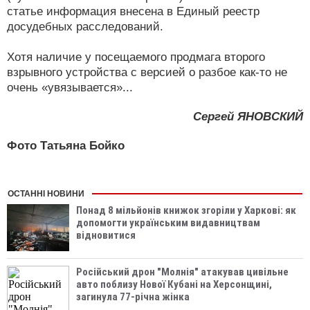
статье информация внесена в Единый реестр
досудебных расследований.
Хотя наличие у посещаемого продмага второго
взрывного устройства с версией о разбое как-то не
очень «увязывается»...
Сергей ЯНОВСКИЙ
Фото Татьяна Бойко
ОСТАННІ НОВИНИ
Понад 8 мільйонів книжок згоріли у Харкові: як
допомогти українським видавництвам
відновитися
Російський дрон "Молнія" атакував цивільне
авто поблизу Нової Кубані на Херсонщині,
загинула 77-річна жінка