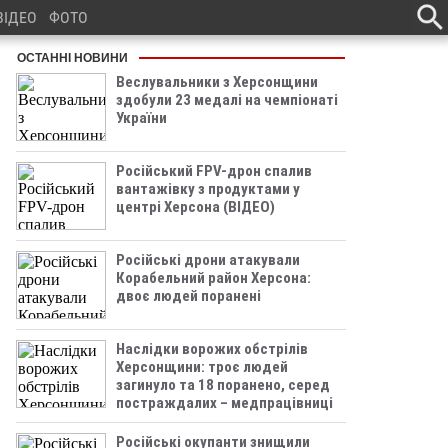
ВІДЕО
ФОТО
ОСТАННІ НОВИНИ
Веслувальники з Херсонщини
здобули 23 медалі на чемпіонаті
України
Російський FPV-дрон спалив
вантажівку з продуктами у
центрі Херсона (ВІДЕО)
Російські дрони атакували
Корабельний район Херсона:
двоє людей поранені
Наслідки ворожих обстрілів
Херсонщини: троє людей
загинуло та 18 поранено, серед
постраждалих – медпрацівниці
Російські окупанти знищили