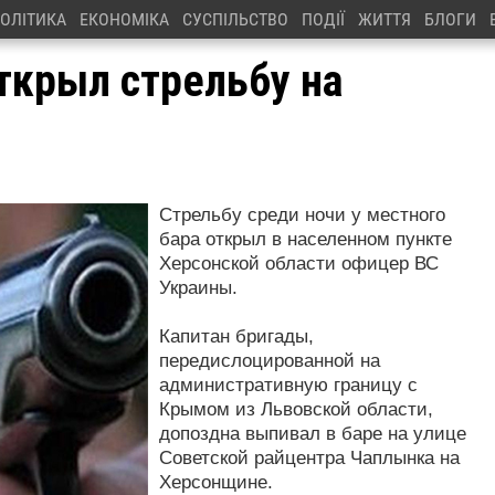
ОЛІТИКА
ЕКОНОМІКА
СУСПІЛЬСТВО
ПОДІЇ
ЖИТТЯ
БЛОГИ
ткрыл стрельбу на
Стрельбу среди ночи у местного
бара открыл в населенном пункте
Херсонской области офицер ВС
Украины.
Капитан бригады,
передислоцированной на
административную границу с
Крымом из Львовской области,
допоздна выпивал в баре на улице
Советской райцентра Чаплынка на
Херсонщине.