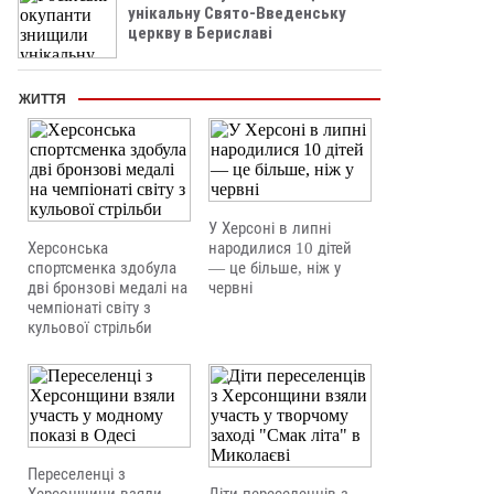
унікальну Свято-Введенську
церкву в Бериславі
ЖИТТЯ
У Херсоні в липні
Херсонська
народилися 10 дітей
спортсменка здобула
— це більше, ніж у
дві бронзові медалі на
червні
чемпіонаті світу з
кульової стрільби
Переселенці з