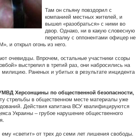
Там он спьяну повздорил с
компанией местных жителей, и
вышел «разобраться» с ними во
двор. Однако, ни в какую словесную
перепалку с оппонентами офицер не
», и открыл огонь из него.
ют очевидцы. Впрочем, остальные участники ссоры
ковбой» выстрелил в третий раз, они набросились на
ли милицию. Раненых и убитых в результате инцидента
УМВД Херсонщины по общественной безопасности,
кту стрельбы в общественном месте материалы уже
едований. Действия капитана ВСУ квалифицируются
одекса Украины – грубое нарушение общественного
я.
 ему «светит» от трех до семи лет лишения свободы.