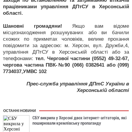
заходи по встановленню та затриманню втікачів
працівниками управління ДПтСУ в Херсонській
області.
Шановні громадяни!
Якщо вам відоме
місцезнаходження розшукуваних або ви бачили
схожих по прикметах чоловіків, велике прохання
повідомити за адресою: м. Херсон, вул. Дружби,4,
управління ДПтСУ в Херсонській області або за
телефонами:
тел. Чергової частини (0552) 49-32-67,
чергова частина ПВК-№90 (066) 0382641 або (099)
7734037,УМВС 102
Прес-служба управління ДПтС України в
Херсонській області
ОСТАННІ НОВИНИ
СБУ викрила у Херсоні двох інтернет-агітаторів, які
поширювали кремлівську пропаганду