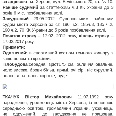
за адресою:
м. Херсон, вул. Белінського 20, кв. № 10.
Раніше судимий
за статтею185 ч.3 КК України до 3
років 6 міс. позбавлення волі.
Засуджений
29.05.2012 Суворовським районним
судом міста Херсона за ст. 186 ч.2, 185ч.3, 185 ч.2,
190 ч.2, 70 КК України до 5 років позбавлення волі.
Початок строку
– 17.02. 2012 року,
кінець строку
–
17.02.2017 року.
Прикмети:
Одягнений:
в спортивний костюм темного кольору з
капюшоном та кросівки.
Тілобудова
:середня, зріст175 см, обличчя овальне,
чоло високе, брови більш прямі, очі сірі, ніс округлий,
волосся на голові коротке, руде.
ТКАЧУК Віктор Михайлович
11.07.1992 року
народження, уродженець міста Херсона, із неповною
середньою освітою, громадянин України, українець,
не одружений, до засудження не працював.