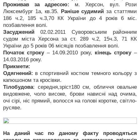
Проживав за адресою:
м. Херсон, вул. Рози
Люксембург 1а, кв.35.
Раніше судимий
за статтями
186 ч.2, 185 ч.3,70 КК України до 4 років 6 міс.
позбавлення волі.
Засуджений
02.02.2011 Суворовським районним
судом міста Херсона за ст. 289 ч.2, 15ч.3, 71 КК
України до 5 років 06 місяців позбавлення волі.
Початок строку
– 14.09.2010 року,
кінець строку
–
14.03.2016 року.
Прикмети:
Одягнений:
в спортивний костюм темного кольору з
капюшоном та кросівки.
Тілобудова
: середня,зріст180 см, обличчя овальне
видовжене, чоло високе, брови нависні над очима,
очі сірі, ніс прямий, волосся на голові коротке, світло-
русяве.
На даний час по даному факту проводяться