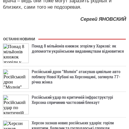
врача – ведь они тоже могут заразить родных и
близких, сами того не подозревая.
Сергей ЯНОВСКИЙ
ОСТАННІ НОВИНИ
Понад 8 мільйонів книжок згоріли у Харкові: як
допомогти українським видавництвам відновитися
Російський дрон "Молнія" атакував цивільне авто
поблизу Нової Кубані на Херсонщині, загинула 77-
річна жінка
Російський удар по критичній інфраструктурі
Херсона спричинив частковий блекаут
Херсон зазнав нових російських ударів: горіли
квартири, балкони та господарські споруди