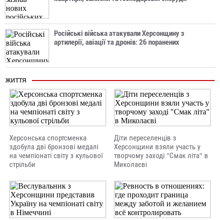
Російські війська атакували Херсонщину з
артилерії, авіації та дронів: 26 поранених
ЖИТТЯ
Херсонська спортсменка
Діти переселенців з
здобула дві бронзові медалі
Херсонщини взяли участь у
на чемпіонаті світу з кульової
творчому заході "Смак літа" в
стрільби
Миколаєві