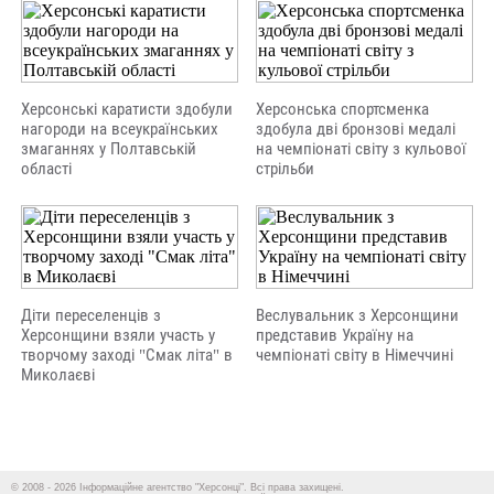
Херсонські каратисти здобули
Херсонська спортсменка
нагороди на всеукраїнських
здобула дві бронзові медалі
змаганнях у Полтавській
на чемпіонаті світу з кульової
області
стрільби
Діти переселенців з
Веслувальник з Херсонщини
Херсонщини взяли участь у
представив Україну на
творчому заході "Смак літа" в
чемпіонаті світу в Німеччині
Миколаєві
© 2008 - 2026 Інформаційне агентство "Херсонці". Всі права захищені.