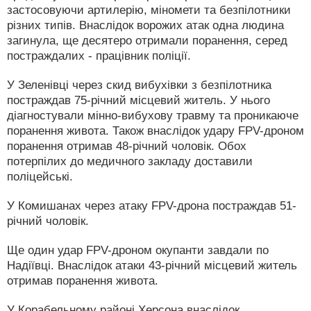
застосовуючи артилерію, міномети та безпілотники
різних типів. Внаслідок ворожих атак одна людина
загинула, ще десятеро отримали поранення, серед
постраждалих - працівник поліції.
У Зеленівці через скид вибухівки з безпілотника
постраждав 75-річний місцевий житель. У нього
діагностували мінно-вибухову травму та проникаюче
поранення живота. Також внаслідок удару FPV-дроном
поранення отримав 48-річний чоловік. Обох
потерпілих до медичного закладу доставили
поліцейські.
У Комишанах через атаку FPV-дрона постраждав 51-
річний чоловік.
Ще один удар FPV-дроном окупанти завдали по
Надіївці. Внаслідок атаки 43-річний місцевий житель
отримав поранення живота.
У Корабельному районі Херсона внаслідок