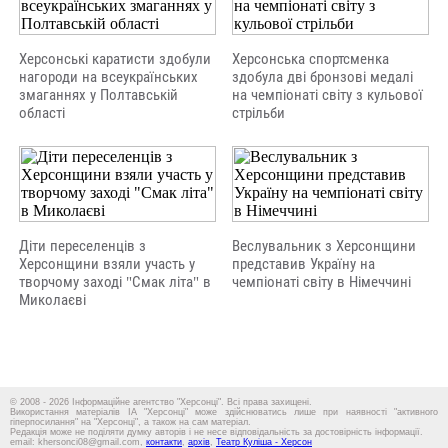
Херсонські каратисти здобули
Херсонська спортсменка
нагороди на всеукраїнських
здобула дві бронзові медалі
змаганнях у Полтавській
на чемпіонаті світу з кульової
області
стрільби
Діти переселенців з
Веслувальник з Херсонщини
Херсонщини взяли участь у
представив Україну на
творчому заході "Смак літа" в
чемпіонаті світу в Німеччині
Миколаєві
© 2008 - 2026 Інформаційне агентство "Херсонці". Всі права захищені.
Використання матеріалів ІА "Херсонці" може здійснюватись лише при наявності "активного
гіперпосилання" на "Херсонці", а також на сам матеріал.
Редакція може не поділяти думку авторів і не несе відповідальність за достовірність інформації.
email: khersonci08@gmail.com,
контакти
,
архів
,
Театр Куліша - Херсон