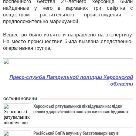
поспешного бегства 27-летнего херсонца были
найденные у него в карманах три свёртка с
веществом растительного происхождения -
предположительно марихуаной.
Вещество было изъято и направлено на экспертизу.
На место происшествия была вызвана следственно-
оперативная группа.
Пресс-служба Патрульной полиции Херсонской
области
ОСТАННІ НОВИНИ
Херсонські рятувальники ліквідували наслідки
нічних ударів безпілотників по житлових будинках
Російський БпЛА влучив у багатоповерхівку в