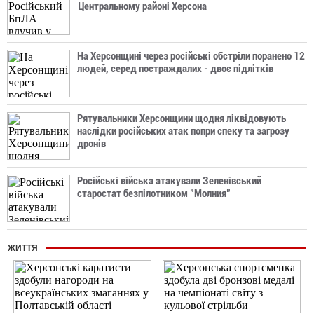
Центральному районі Херсона
На Херсонщині через російські обстріли поранено 12
людей, серед постраждалих - двоє підлітків
Рятувальники Херсонщини щодня ліквідовують
наслідки російських атак попри спеку та загрозу
дронів
Російські війська атакували Зеленівський
старостат безпілотником "Молния"
ЖИТТЯ