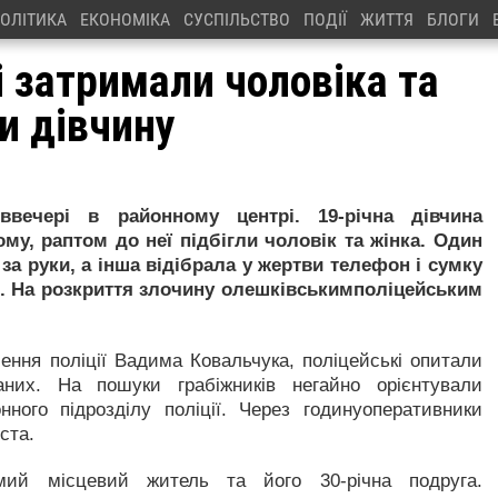
ОЛІТИКА
ЕКОНОМІКА
СУСПІЛЬСТВО
ПОДІЇ
ЖИТТЯ
БЛОГИ
і затримали чоловіка та
и дівчину
ввечері в районному центрі. 19-річна дівчина
му, раптом до неї підбігли чоловік та жінка. Один
за руки, а інша відібрала у жертви телефон і сумку
и. На розкриття злочину олешківськимполіцейським
ення поліції Вадима Ковальчука, поліцейські опитали
аних. На пошуки грабіжників негайно орієнтували
нного підрозділу поліції. Через годинуоперативники
ста.
ий місцевий житель та його 30-річна подруга.