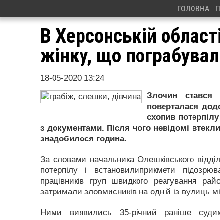
ГОЛОВНА
П
В Херсонській област
жінку, що пограбувал
18-05-2020 13:24
Злочин стався 
поверталася додо
схопив потерпілу 
з документами. Після чого невідомі втекл
знадобилося година.
За словами начальника Олешківського відділ
потерпілу і встановилиприкмети підозрюв
працівників груп швидкого реагування райо
затримали зловмисників на одній із вулиць мі
Ними виявились 35-річний раніше судим