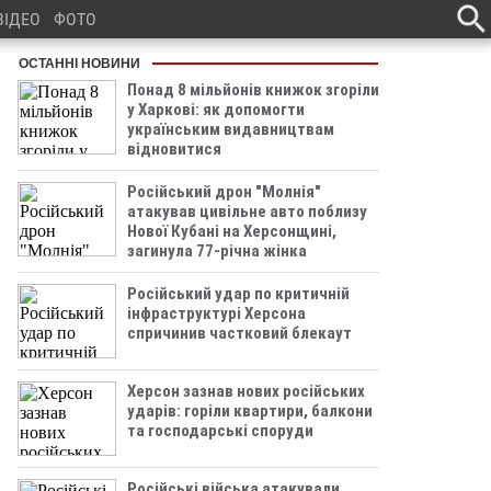
ВІДЕО
ФОТО
ОСТАННІ НОВИНИ
Понад 8 мільйонів книжок згоріли
у Харкові: як допомогти
українським видавництвам
відновитися
Російський дрон "Молнія"
атакував цивільне авто поблизу
Нової Кубані на Херсонщині,
загинула 77-річна жінка
Російський удар по критичній
інфраструктурі Херсона
спричинив частковий блекаут
Херсон зазнав нових російських
ударів: горіли квартири, балкони
та господарські споруди
Російські війська атакували