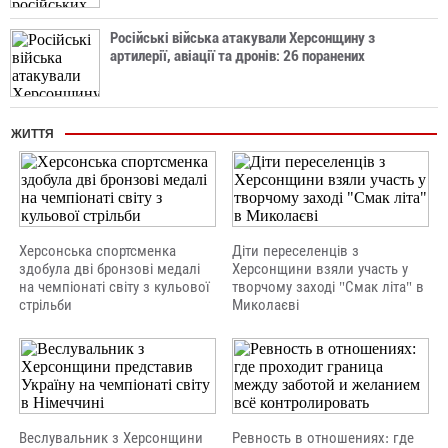
Російські війська атакували Херсонщину з
артилерії, авіації та дронів: 26 поранених
ЖИТТЯ
Херсонська спортсменка
Діти переселенців з
здобула дві бронзові медалі
Херсонщини взяли участь у
на чемпіонаті світу з кульової
творчому заході "Смак літа" в
стрільби
Миколаєві
Веслувальник з Херсонщини
Ревность в отношениях: где