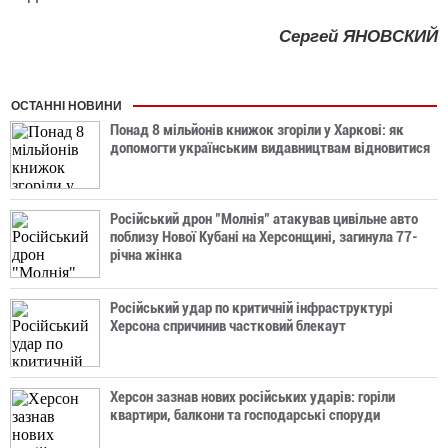
Сергей ЯНОВСКИЙ
ОСТАННІ НОВИНИ
Понад 8 мільйонів книжок згоріли у Харкові: як
допомогти українським видавництвам відновитися
Російський дрон "Молнія" атакував цивільне авто
поблизу Нової Кубані на Херсонщині, загинула 77-
річна жінка
Російський удар по критичній інфраструктурі
Херсона спричинив частковий блекаут
Херсон зазнав нових російських ударів: горіли
квартири, балкони та господарські споруди