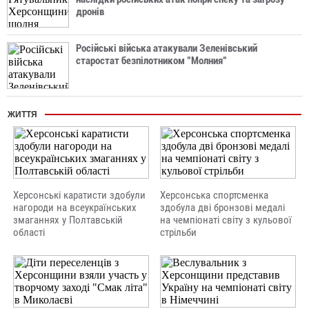
дронів
Російські війська атакували Зеленівський
старостат безпілотником "Молния"
ЖИТТЯ
Херсонські каратисти здобули
Херсонська спортсменка
нагороди на всеукраїнських
здобула дві бронзові медалі
змаганнях у Полтавській
на чемпіонаті світу з кульової
області
стрільби