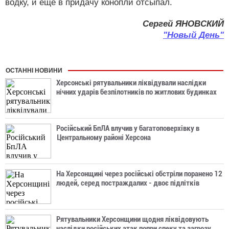
водку, и еще в придачу конопли отсыпал.
Сергей ЯНОВСКИЙ
"Новый День"
ОСТАННІ НОВИНИ
Херсонські рятувальники ліквідували наслідки
нічних ударів безпілотників по житлових будинках
Російський БпЛА влучив у багатоповерхівку в
Центральному районі Херсона
На Херсонщині через російські обстріли поранено 12
людей, серед постраждалих - двоє підлітків
Рятувальники Херсонщини щодня ліквідовують
наслідки російських атак попри спеку та загрозу