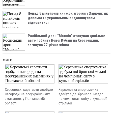
Понад 8 мільйонів книжок згоріли у Харкові: як
допомогти українським видавництвам
відновитися
Російський дрон "Молнія" атакував цивільне
авто поблизу Нової Кубані на Херсонщині,
загинула 77-річна жінка
ЖИТТЯ
Херсонські каратисти здобули
Херсонська спортсменка
нагороди на всеукраїнських
здобула дві бронзові медалі
змаганнях у Полтавській
на чемпіонаті світу з кульової
області
стрільби