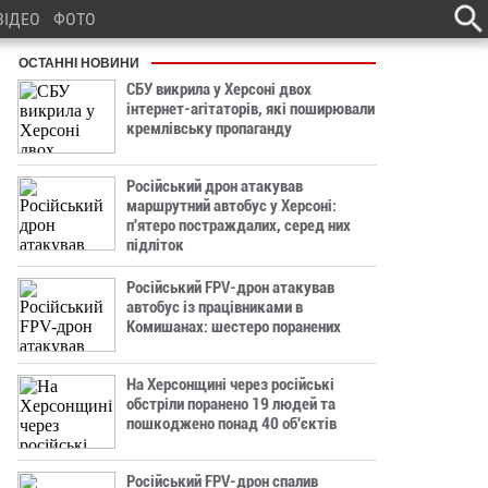
ВІДЕО
ФОТО
ОСТАННІ НОВИНИ
СБУ викрила у Херсоні двох
інтернет-агітаторів, які поширювали
кремлівську пропаганду
Російський дрон атакував
маршрутний автобус у Херсоні:
п'ятеро постраждалих, серед них
підліток
Російський FPV-дрон атакував
автобус із працівниками в
Комишанах: шестеро поранених
На Херсонщині через російські
обстріли поранено 19 людей та
пошкоджено понад 40 об'єктів
Російський FPV-дрон спалив