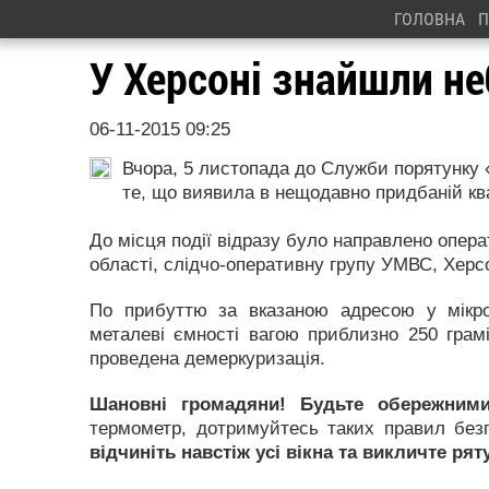
ГОЛОВНА
П
У Херсоні знайшли не
06-11-2015 09:25
Вчора, 5 листопада до Служби порятунку 
те, що виявила в нещодавно придбаній кв
До місця події відразу було направлено опер
області, слідчо-оперативну групу УМВС, Херс
По прибуттю за вказаною адресою у мікр
металеві ємності вагою приблизно 250 грам
проведена демеркуризація.
Шановні громадяни! Будьте обережними
термометр, дотримуйтесь таких правил бе
відчиніть навстіж усі вікна та викличте р