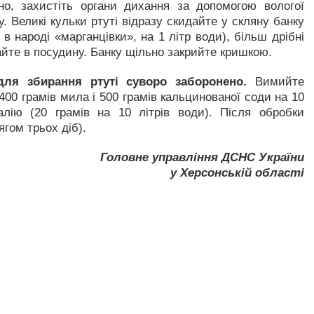
о, захистіть органи дихання за допомогою вологої
у. Великі кульки ртуті відразу скидайте у скляну банку
в народі «марганцівки», на 1 літр води), більш дрібні
айте в посудину. Банку щільно закрийте кришкою.
для збирання ртуті суворо заборонено.
Вимийте
00 грамів мила і 500 грамів кальцинованої соди на 10
алію (20 грамів на 10 літрів води). Після обробки
гом трьох діб).
Головне управління ДСНС України
у Херсонській області