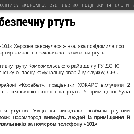
ОЛІТИКА
ЕКОНОМІКА
СУСПІЛЬСТВО
ПОДІЇ
ЖИТТЯ
БЛОГИ
безпечну ртуть
«101» Херсона звернулася жінка, яка повідомила про
артирі ємності з речовиною схожою на ртуть.
ативну групу Комсомольського райвідділу ГУ ДСНС
онську обласну комунальну аварійну службу, СЕС.
орайоні «Корабел», працівники ХОКАРС вилучили 2
ів з речовиною схожою на ртуть. У приміщенні була
 з ртуттю.
Якщо ви випадково розбили ртутний
зпеки: насамперед
виведіть людей із приміщення й
ятувальників за номером телефону «101»
.