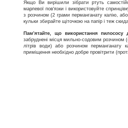
Якщо Ви вирішили зібрати ртуть самостійн
марлевої пов'язки і використовуйте спринцівк
з розчином (2 грами перманганату калію, або 
кульки збирайте щіточкою на папір і теж скид
Пам'ятайте, що використання пилососу 
забруднені місця мильно-содовим розчином (4
літрів води) або розчином перманганату к
приміщення необхідно добре провітрити (протя