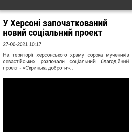
У Херсоні започаткований
новий соціальний проект
27-06-2021 10:17
На території херсонського храму сорока мучеників
севастійських розпочали соціальний благодійний
проект - «Скринька доброти»…