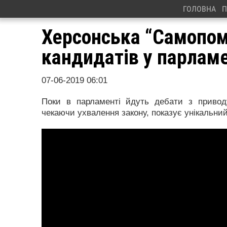
ГОЛОВНА
П
Херсонська “Самопом
кандидатів у парлам
07-06-2019 06:01
Поки в парламенті йдуть дебати з приводу
чекаючи ухвалення закону, показує унікальний