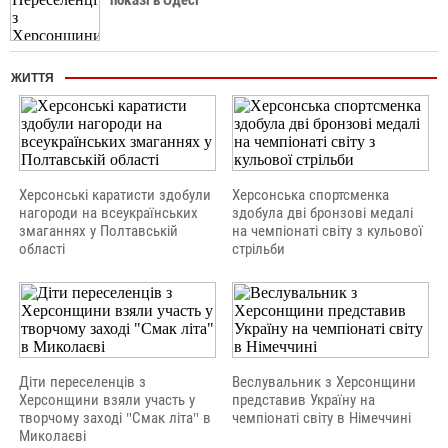
показі в Одесі
ЖИТТЯ
Херсонські каратисти здобули
Херсонська спортсменка
нагороди на всеукраїнських
здобула дві бронзові медалі
змаганнях у Полтавській
на чемпіонаті світу з кульової
області
стрільби
Діти переселенців з
Веслувальник з Херсонщини
Херсонщини взяли участь у
представив Україну на
творчому заході "Смак літа" в
чемпіонаті світу в Німеччині
Миколаєві