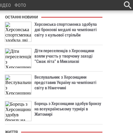
ВІДЕО
ФОТО
ОСТАННІ НОВИНИ
Херсонська спортсменка здобула
дві бронзові медалі на чемпіонаті
світу з кульової стрільби
Діти переселенців з Херсонщини
взяли участь у творчому заході
"Смак літа" в Миколаєві
Веслувальник з Херсонщини
представив Україну на чемпіонаті
світу в Німеччині
Борець з Херсонщини здобув бронзу
на всеукраїнському турнірі в
Житомирі
ЖИТТЯ