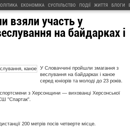
ОЛІТИКА
ЕКОНОМІКА
СУСПІЛЬСТВО
ПОДІЇ
ЖИТТЯ
БЛОГИ
и взяли участь у
веслування на байдарках і
У Словаччині пройшли змагання з
веслування на байдарках і каное
серед юніорів та молоді до 23 років.
й спортсмени з Херсонщини — вихованці Херсонської
СШ "Спартак".
дистанції 200 метрів посів четверте місце.