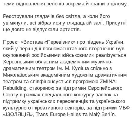
теми відновлення регіонів зокрема й країни в цілому.
Реєстрували глядачів без світла, а коли його
увімкнули, всі зібралися у глядацькій залі. Присутні
ще довго не відпускали артистів.
Проєкт «Вистава «Перевізник» про південь України,
який у перші дні повномасштабного вторгнення був
окупований російськими військовими» реалізується
Херсонським обласним академічним музично-
драматичним театром ім. М. Куліша спільно з
Миколаївським академічним художнім драматичним
театром та співфінансується програмою ZMINA:
Rebuilding, створеною за підтримки Європейського
Союзу в рамках спеціального конкурсу заявок на
підтримку українських переселенців та українського
культурного і креативного секторів, за підтримки МБФ
«ІЗОЛЯЦІЯ», Trans Europe Halles та Malý Berlín.