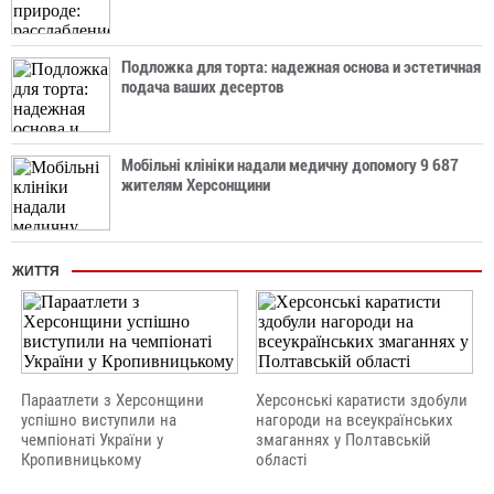
Подложка для торта: надежная основа и эстетичная
подача ваших десертов
Мобільні клініки надали медичну допомогу 9 687
жителям Херсонщини
ЖИТТЯ
Параатлети з Херсонщини
Херсонські каратисти здобули
успішно виступили на
нагороди на всеукраїнських
чемпіонаті України у
змаганнях у Полтавській
Кропивницькому
області