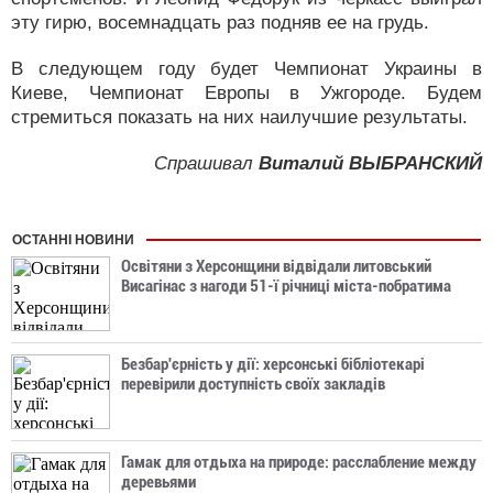
эту гирю, восемнадцать раз подняв ее на грудь.
В следующем году будет Чемпионат Украины в
Киеве, Чемпионат Европы в Ужгороде. Будем
стремиться показать на них наилучшие результаты.
Спрашивал
Виталий ВЫБРАНСКИЙ
ОСТАННІ НОВИНИ
Освітяни з Херсонщини відвідали литовський
Висагінас з нагоди 51-ї річниці міста-побратима
Безбар'єрність у дії: херсонські бібліотекарі
перевірили доступність своїх закладів
Гамак для отдыха на природе: расслабление между
деревьями