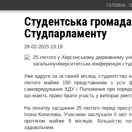
ГОЛОВНА
П
Студентська громада
Студпарламенту
28-02-2015 13:19
25 лютого у Херсонському державному унів
загальноуніверситетська конференція студ
Уже вдруге за останній місяць студентство 
лютого майже 150 представників з усіх ф
самоврядування ХДУ і Положення про порядок
що мають право брати участь у виборах ректо
На початку засідання 25 лютого перед прису
Ілона Копилова. Учасники заслухали її звіт
протягом майже 9 місяців. Більшістю го
задовільним.