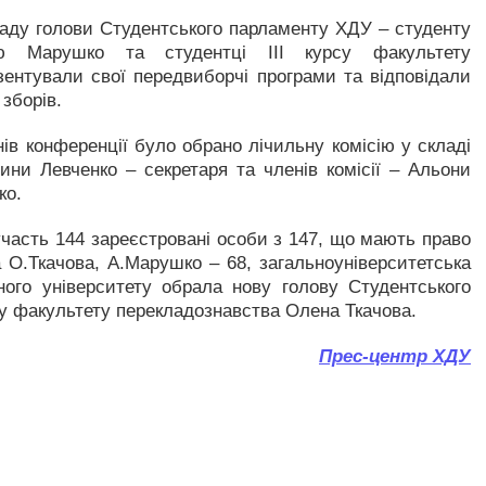
аду голови Студентського парламенту ХДУ – студенту
ю Марушко та студентці ІІІ курсу факультету
зентували свої передвиборчі програми та відповідали
зборів.
ів конференції було обрано лічильну комісію у складі
ини Левченко – секретаря та членів комісії – Альони
ко.
часть 144 зареєстровані особи з 147, що мають право
 О.Ткачова, А.Марушко – 68, загальноуніверситетська
ного університету обрала нову голову Студентського
су факультету перекладознавства Олена Ткачова.
Прес-центр ХДУ