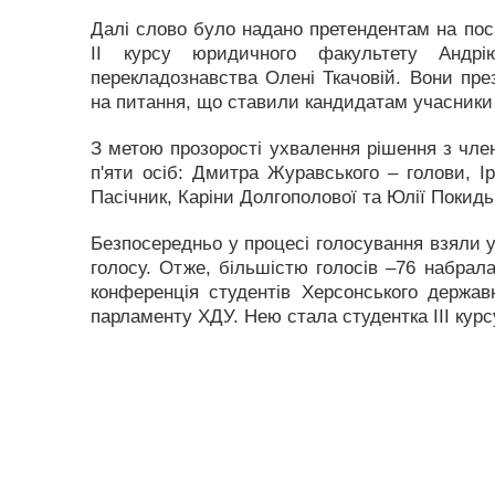
Далі слово було надано претендентам на пос
ІІ курсу юридичного факультету Андрі
перекладознавства Олені Ткачовій. Вони пре
на питання, що ставили кандидатам учасники 
З метою прозорості ухвалення рішення з член
п'яти осіб: Дмитра Журавського – голови, Ір
Пасічник, Каріни Долгополової та Юлії Покидь
Безпосередньо у процесі голосування взяли у
голосу. Отже, більшістю голосів –76 набрала
конференція студентів Херсонського держав
парламенту ХДУ. Нею стала студентка ІІІ кур