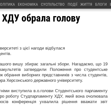
ОЛІТИКА
ЕКОНОМІКА
СУСПІЛЬСТВО
ПОДІЇ
ЖИТТЯ
БЛОГИ
 ХДУ обрала голову
ерситеті з цієї нагоди відбулася
ентів.
нашого вишу збирає загальні збори. Нагадаємо, що 19
акультетів затвердили Положення про студентське
 обрання виборних представників з числа студентів,
ра Херсонського державного університету.
тніми виступила в.о.голови Студентського парламенту
 про роботу Студпарламенту ХДУ, який вона очолювала
лосів конференція ухвалила рішення вважати звіт