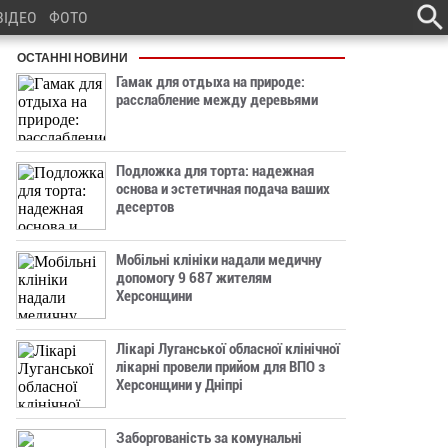
ВІДЕО
ФОТО
ОСТАННІ НОВИНИ
Гамак для отдыха на природе:
расслабление между деревьями
Подложка для торта: надежная
основа и эстетичная подача ваших
десертов
Мобільні клініки надали медичну
допомогу 9 687 жителям
Херсонщини
Лікарі Луганської обласної клінічної
лікарні провели прийом для ВПО з
Херсонщини у Дніпрі
Заборгованість за комунальні