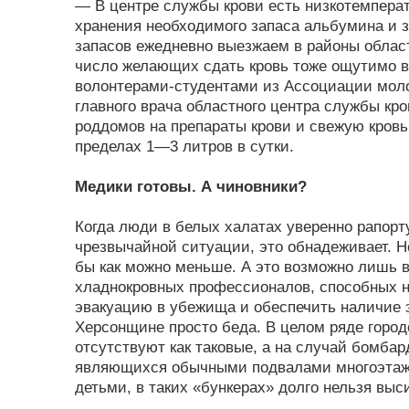
— В центре службы крови есть низкотемпера
хранения необходимого запаса альбумина и 
запасов ежедневно выезжаем в районы облас
число желающих сдать кровь тоже ощутимо в
волонтерами-студентами из Ассоциации мол
главного врача областного центра службы кр
роддомов на препараты крови и свежую кровь
пределах 1—3 литров в сутки.
Медики готовы. А чиновники?
Когда люди в белых халатах уверенно рапорт
чрезвычайной ситуации, это обнадеживает. Н
бы как можно меньше. А это возможно лишь в
хладнокровных профессионалов, способных не
эвакуацию в убежища и обеспечить наличие 
Херсонщине просто беда. В целом ряде город
отсутствуют как таковые, а на случай бомба
являющихся обычными подвалами многоэтажек
детьми, в таких «бункерах» долго нельзя выс