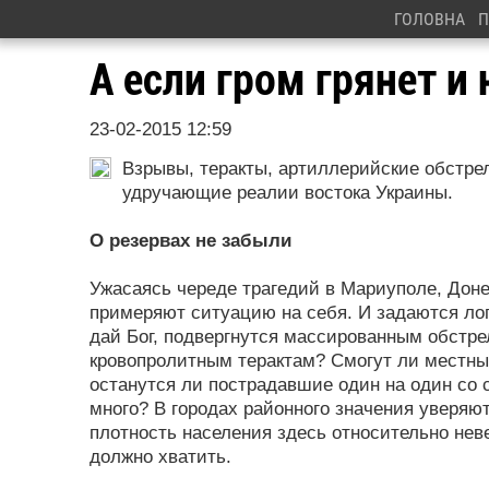
ГОЛОВНА
П
А если гром грянет и
23-02-2015 12:59
Взрывы, теракты, артиллерийские обстре
удручающие реалии востока Украины.
О резервах не забыли
Ужасаясь череде трагедий в Ма­риуполе, Дон
примеряют ситуацию на себя. И задаются лог
дай Бог, подвергнутся массированным обстре
кровопролитным терактам? Смогут ли местны
останутся ли пострадавшие один на один со 
много? В городах районного значения уверяют
плотность населения здесь относительно неве
должно хватить.