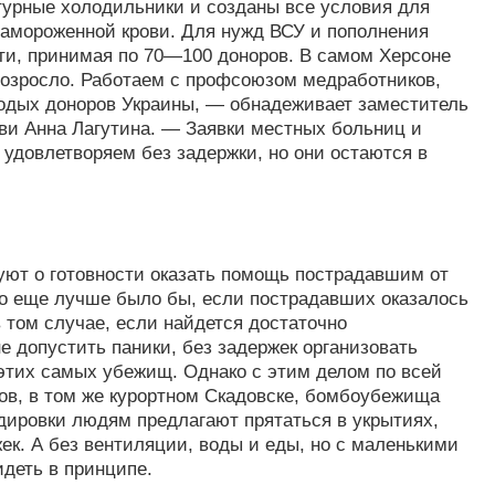
турные холодильники и созданы все условия для
замороженной крови. Для нужд ВСУ и пополнения
ти, принимая по 70—100 доноров. В самом Херсоне
озросло. Работаем с профсоюзом медработников,
одых доноров Украины, — обнадеживает заместитель
ови Анна Лагутина. — Заявки местных больниц и
 удовлетворяем без задержки, но они остаются в
уют о готовности оказать помощь пострадавшим от
о еще лучше было бы, если по­страдавших оказалось
 том случае, если найдется достаточно
 допустить паники, без задержек организовать
этих самых убежищ. Однако с этим делом по всей
ов, в том же курорт­ном Скадовске, бомбоубежища
рдировки людям предлагают прятаться в укрытиях,
. А без вентиляции, воды и еды, но с маленькими
идеть в принципе.