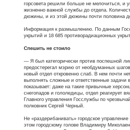
горсовета решили больше не мелочиться, и у
жизненно важной службы до отдела. Количес
дюжины, и из этой дюжины почти половина д
Информация к размышлению. По данным Госс
укрытий и 18 685 противорадиационных укрыт
Спешить не стоило
— Я был категорически против поспешной лик
предостерегал мэрию от необдуманных шагов
новый отдел откровенно слаб. В нем почти н
выполнять сложные и ответственные задачи 
показывает: даже на такие привычные херсон
снегопадов и гололедицы, отдел реагирует вял
Главного управления Госслужбы по чрезвыча
полковник Сергей Черный.
Не «раздерибанивать» городское управление 
этом городскому голове Владимиру Миколаенк