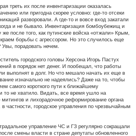
рая треть их после инвентаризации оказалась
ачению или пригодна скорее условно: где-то отсеки
каций разворовали. А где-то и вовсе вход закатали
икогда и не бывало. Инвентаризация бомбоубежищ и
 же после того, как путинские войска «отжали» Крым,
краем борьбы с агрессором. Но это случилось еще
 Увы, порадовать нечем.
титель городского головы Херсона Игорь Пастух
ний в порядок нет денег. И пообещал, что работы
ли выполнят в долг. Но что мешало начать их еще в
вание изначально не надеялись? Даже на то, чтобы
нием самого короткого пути к ближайшему
 то не хватило. Видать, все время ушло на
 митингов и лихорадочное реформирование органа
, в частности, городское управления по чрезвычайным
радальное управление ЧС и ГЗ регулярно сокращали
 после смены власти в стране депутаты обновленного