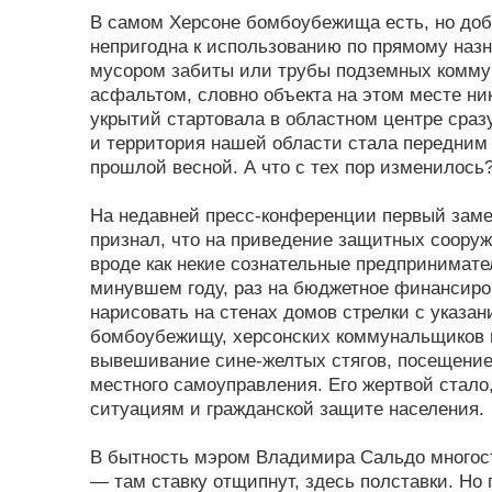
В самом Херсоне бомбоубежища есть, но доб
непригодна к использованию по прямому назн
мусором забиты или трубы подземных коммуни
асфальтом, словно объекта на этом мес­те н
укрытий стартовала в областном центре сразу
и территория нашей области стала передним 
прошлой весной. А что с тех пор изменилось?
На недавней пресс-конференции первый замес
признал, что на приведение защитных сооруже
вроде как некие сознательные предпринимате
минувшем году, раз на бюджетное финансиро
нарисовать на стенах домов стрелки с указа
бомбоубежищу, херсонских коммунальщиков и
вывешивание сине-желтых стягов, посещение
местного самоуправления. Его жертвой стало
ситуациям и гражданской защите населения.
В бытность мэром Владимира Сальдо многост
— там ставку отщипнут, здесь полставки. Но