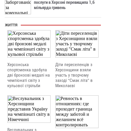
послуги в Херсоні перевищила 1,6
мільярда гривень
ЖИТТЯ
Херсонська
Діти переселенців з
спортсменка здобула
Херсонщини взяли
дві бронзові медалі на
участь у творчому
чемпіонаті світу з
заході "Смак літа" в
кульової стрільби
Миколаєві
Веслувальник з