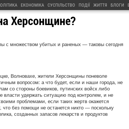
ОЛІТИКА
ЕКОНОМІКА
СУСПІЛЬСТВО
ПОДІЇ
ЖИТТЯ
БЛОГИ
 на Херсонщине?
лы с множеством убитых и раненых — таковы сегодня
ецке, Волновахе, жители Херсонщины поневоле
ичным вопросом: а что будет, если и наши города, не
лам со стороны боевиков, путинских войск либо
е власти удержать ситуацию под контролем, и не
своими проблемами, если таких жертв окажется
, что без помощи не останется никто — поскольку
лика, созданных запасов лекарств и продуктов