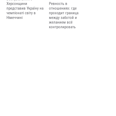
Херсонщини
Ревность в
представив Україну на
отношениях: где
чемпіонаті світу в
проходит граница
Німеччині
между заботой и
желанием всё
контролировать