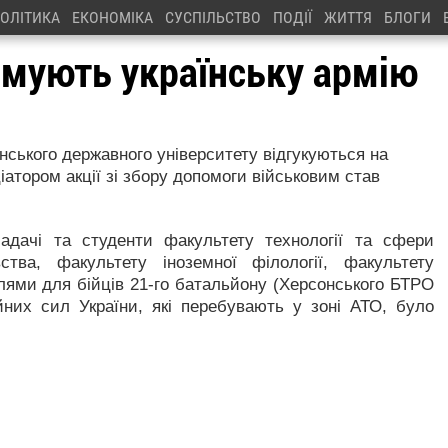
ОЛІТИКА
ЕКОНОМІКА
СУСПІЛЬСТВО
ПОДІЇ
ЖИТТЯ
БЛОГИ
имують українську армію
нського державного університету відгукуються на
іатором акції зі збору допомоги військовим став
адачі та студенти факультету технології та сфери
ства, факультету іноземної філології, факультету
силлями для бійців 21-го батальйону (Херсонського БТРО
йних сил України, які перебувають у зоні АТО, було