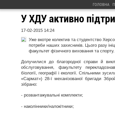
ГОЛОВНА
П
У ХДУ активно підтр
17-02-2015 14:24
Уже вкотре колектив та студентство Херсо
потреби наших захисників. Цього разу ініц
факультет фізичного виховання та спорту.
Долучилися до благородної справи й викл
обслуговування, факультету перекладознав
біології, географії і екології. Спільними зу
«Сармат») 28-ї механізованої бригади Збро
зібрано:
- розвантажувальні комплекти;
- наколінники/налокітники;