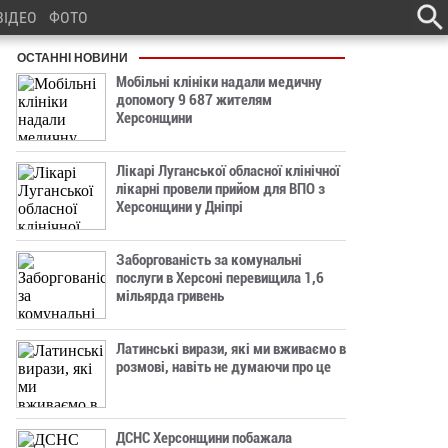
ВІДЕО
ФОТО
ОСТАННІ НОВИНИ
Мобільні клініки надали медичну
допомогу 9 687 жителям
Херсонщини
Лікарі Луганської обласної клінічної
лікарні провели прийом для ВПО з
Херсонщини у Дніпрі
Заборгованість за комунальні
послуги в Херсоні перевищила 1,6
мільярда гривень
Латинські вирази, які ми вживаємо в
розмові, навіть не думаючи про це
ДСНС Херсонщини побажала