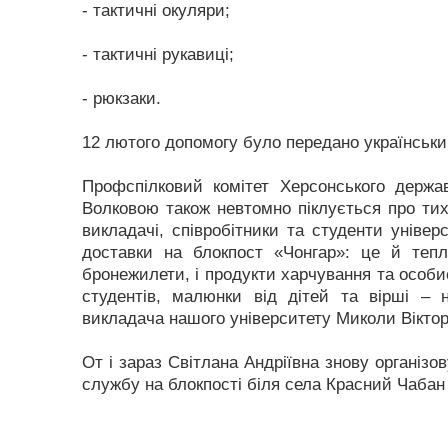
- тактичні окуляри;
- тактичні рукавиці;
- рюкзаки.
12 лютого допомогу було передано українськи
Профспілковий комітет Херсонського держав
Волковою також невтомно піклується про ти
викладачі, співробітники та студенти уніве
доставки на блокпост «Чонгар»: це й теплі 
бронежилети, і продукти харчування та особист
студентів, малюнки від дітей та вірші – 
викладача нашого університету Миколи Вікто
От і зараз Світлана Андріївна знову організо
службу на блокпості біля села Красний Чабан 