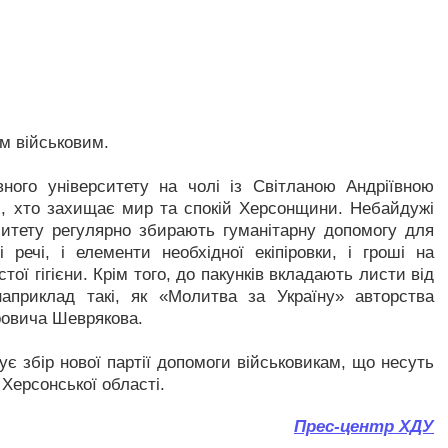
м військовим.
ного університету на чолі із Світланою Андріївною
х, хто захищає мир та спокій Херсонщини. Небайдужі
рситету регулярно збирають гуманітарну допомогу для
речі, і елементи необхідної екіпіровки, і гроші на
ої гігієни. Крім того, до пакунків вкладають листи від
наприклад такі, як «Молитва за Україну» авторства
ровича Шеврякова.
вує збір нової партії допомоги військовикам, що несуть
Херсонської області.
Прес-центр ХДУ