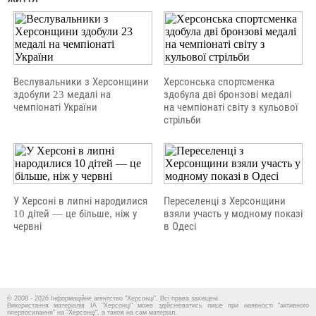
Веслувальники з Херсонщини
Херсонська спортсменка
здобули 23 медалі на
здобула дві бронзові медалі
чемпіонаті України
на чемпіонаті світу з кульової
стрільби
У Херсоні в липні народилися
Переселенці з Херсонщини
10 дітей — це більше, ніж у
взяли участь у модному показі
червні
в Одесі
© 2008 - 2026 Інформаційне агентство "Херсонці". Всі права захищені.
Використання матеріалів ІА "Херсонці" може здійснюватись лише при наявності "активного
гіперпосилання" на "Херсонці", а також на сам матеріал.