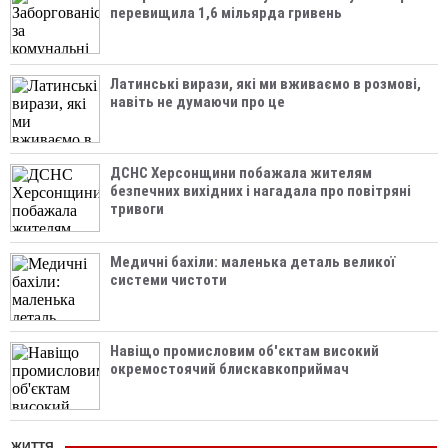
перевищила 1,6 мільярда гривень
Латинські вирази, які ми вживаємо в розмові,
навіть не думаючи про це
ДСНС Херсонщини побажала жителям
безпечних вихідних і нагадала про повітряні
тривоги
Медичні бахіли: маленька деталь великої
системи чистоти
Навіщо промисловим об'єктам високий
окремостоячий блискавкоприймач
ЖИТТЯ