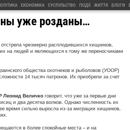
ОЛІТИКА
ЕКОНОМІКА
СУСПІЛЬСТВО
ПОДІЇ
ЖИТТЯ
БЛОГИ
оны уже розданы…
 отстрела чрезмерно расплодившихся хищников,
х на людей и являющихся к тому же переносчиками
краинского общества охотников и рыболовов (УООР)
ложности 14 тысяч патронов. Их приобрели за счет
Р Леонид Величко
говорит, что уже за первые дни
исиц и два десятка волков. Однако численность их
нее время сильно выросла из-за миграции хищников,
ях.
мещаются в более спокойные места – и на