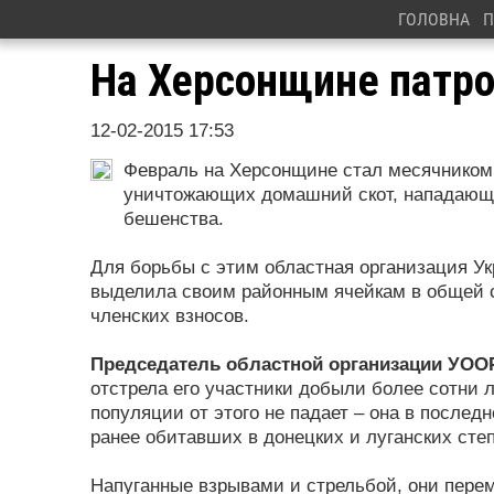
ГОЛОВНА
П
На Херсонщине патр
12-02-2015 17:53
Февраль на Херсонщине стал месячником
уничтожающих домашний скот, нападающи
бешенства.
Для борьбы с этим областная организация У
выделила своим районным ячейкам в общей с
членских взносов.
Председатель областной организации УОО
отстрела его участники добыли более сотни л
популяции от этого не падает – она в послед
ранее обитавших в донецких и луганских степ
Напуганные взрывами и стрельбой, они пере