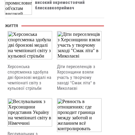
високий окремостоячий
блискавкоприймач
ЖИТТЯ
Херсонська
Діти переселенців з
спортсменка здобула
Херсонщини взяли
дві бронзові медалі на
участь у творчому
чемпіонаті світу з
заході "Смак літа" в
кульової стрільби
Миколаєві
Веслувальник з