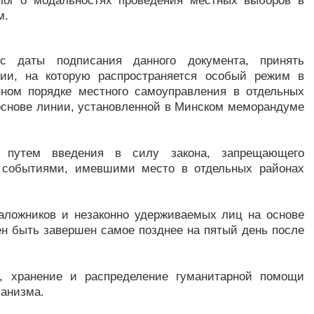
лог о модальностях проведения местных выборов в
м.
с даты подписания данного документа, принять
рии, на которую распространяется особый режим в
нном порядке местного самоуправления в отдельных
 основе линии, установленной в Минском меморандуме
 путем введения в силу закона, запрещающего
с событиями, имевшими место в отдельных районах
аложников и незаконно удерживаемых лиц на основе
ен быть завершен самое позднее на пятый день после
у, хранение и распределение гуманитарной помощи
анизма.