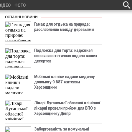
ВІДЕО
ФОТО
ОСТАННІ НОВИНИ
Гамак для отдыха на природе:
расслабление между деревьями
Подложка для торта: надежная
основа и эстетичная подача ваших
десертов
Мобільні клініки надали медичну
допомогу 9 687 жителям
Херсонщини
Лікарі Луганської обласної клінічної
лікарні провели прийом для ВПО з
Херсонщини у Дніпрі
Заборгованість за комунальні