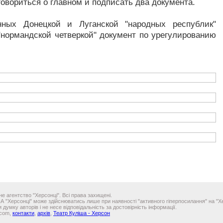
овориться о главном и подписать два документа.
нных Донецкой и Луганской "народных республик"
нормандской четверкой" документ по урегулированию
е агентство "Херсонці". Всі права захищені.
ІА "Херсонці" може здійснюватись лише при наявності "активного гіперпосилання" на "Хе
 думку авторів і не несе відповідальність за достовірність інформації.
.com,
контакти
,
архів
,
Театр Куліша - Херсон