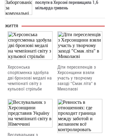
послуги в Херсоні перевищила 1,6
мільярда гривень
ЖИТТЯ
Херсонська
Діти переселенців з
спортсменка здобула
Херсонщини взяли
дві бронзові медалі на
участь у творчому
чемпіонаті світу з
заході "Смак літа" в
кульової стрільби
Миколаєві
Веслувальник з