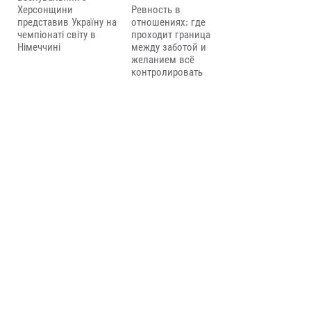
Херсонщини
Ревность в
представив Україну на
отношениях: где
чемпіонаті світу в
проходит граница
Німеччині
между заботой и
желанием всё
контролировать