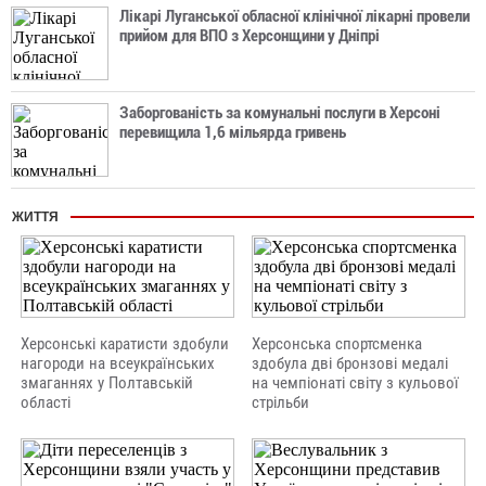
Лікарі Луганської обласної клінічної лікарні провели
прийом для ВПО з Херсонщини у Дніпрі
Заборгованість за комунальні послуги в Херсоні
перевищила 1,6 мільярда гривень
ЖИТТЯ
Херсонські каратисти здобули
Херсонська спортсменка
нагороди на всеукраїнських
здобула дві бронзові медалі
змаганнях у Полтавській
на чемпіонаті світу з кульової
області
стрільби