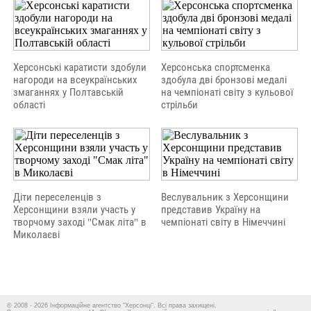
Херсонські каратисти здобули
Херсонська спортсменка
нагороди на всеукраїнських
здобула дві бронзові медалі
змаганнях у Полтавській
на чемпіонаті світу з кульової
області
стрільби
Діти переселенців з
Веслувальник з Херсонщини
Херсонщини взяли участь у
представив Україну на
творчому заході "Смак літа" в
чемпіонаті світу в Німеччині
Миколаєві
© 2008 - 2026 Інформаційне агентство "Херсонці". Всі права захищені.