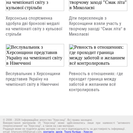
Херсонська спортсменка
Діти переселенців з
здобула дві бронзові медалі
Херсонщини взяли участь у
на чемпіонаті світу з кульової
творчому заході "Смак літа" в
стрільби
Миколаєві
Веслувальник з Херсонщини
Ревность в отношениях: где
представив Україну на
проходит граница между
чемпіонаті світу в Німеччині
заботой и желанием всё
контролировать
© 2008 - 2026 Інформаційне агентство "Херсонці". Всі права захищені.
Використання матеріалів ІА "Херсонці" може здійснюватись лише при наявності "активного
гіперпосилання" на "Херсонці", а також на сам матеріал.
Редакція може не поділяти думку авторів і не несе відповідальність за достовірність інформації.
email: khersonci08@gmail.com,
контакти
,
архів
,
Театр Куліша - Херсон