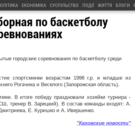
ОЛІТИКА
ЕКОНОМІКА
СУСПІЛЬСТВО
ПОДІЇ
ЖИТТЯ
БЛОГИ
борная по баскетболу
оревнованиях
тые городские соревнования по баскетболу среди
стие спортсменки возрастом 1998 г.р. и младше из
хнего Рогачика и Веселого (Запорожская область).
еме. В итоге победу праздновали хозяйки турнира -
, тренер В. Зарецкий). В состав команды входят: А.
. Дмитриева, Е. Куришко и А. Ивершенко.
"Каховские новости"