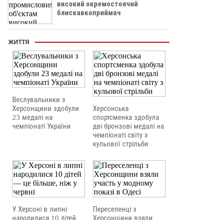
високий окремостоячий
блискавкоприймач
ЖИТТЯ
Веслувальники з
Херсонщини здобули
Херсонська
23 медалі на
спортсменка здобула
чемпіонаті України
дві бронзові медалі на
чемпіонаті світу з
кульової стрільби
У Херсоні в липні
Переселенці з
народилися 10 дітей
Херсонщини взяли