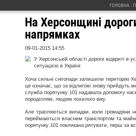
ГОЛОВНА
П
На Херсонщині дороги
напрямках
09-01-2015 14:55
У Херсонській області дороги відкриті в у
ситуацією в Україні
Хоча сильні снігопади залишили територію Хе
це означає, що за відлигою знову прийдуть мо
служба порятунку 101 надавала допомогу насе
породіллям, людям похилого віку.
Але трапляються випадки, коли громадяни н
переймаються власним транспортом та майн
порятунку 101 покликана рятувати, перш за вс