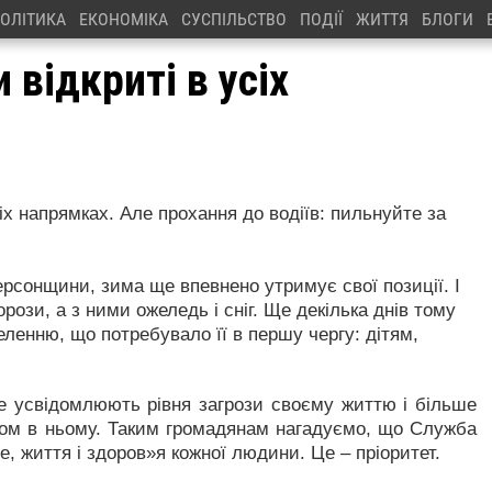
ОЛІТИКА
ЕКОНОМІКА
СУСПІЛЬСТВО
ПОДІЇ
ЖИТТЯ
БЛОГИ
 відкриті в усіх
сіх напрямках. Але прохання до водіїв: пильнуйте за
рсонщини, зима ще впевнено утримує свої позиції. І
рози, а з ними ожеледь і сніг. Ще декілька днів тому
ленню, що потребувало її в першу чергу: дітям,
е усвідомлюють рівня загрози своєму життю і більше
ом в ньому. Таким громадянам нагадуємо, що Служба
е, життя і здоров»я кожної людини. Це – пріоритет.