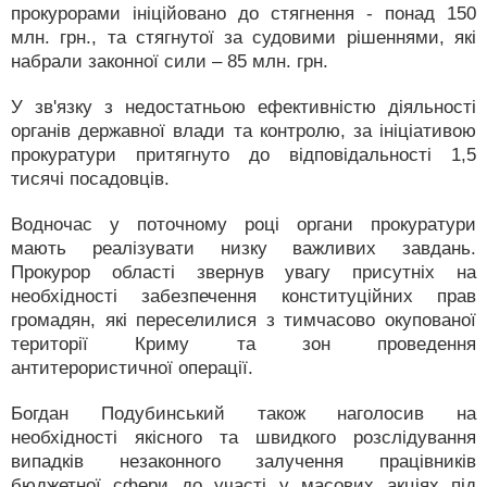
прокурорами ініційовано до стягнення - понад 150
млн. грн., та стягнутої за судовими рішеннями, які
набрали законної сили – 85 млн. грн.
У зв'язку з недостатньою ефективністю діяльності
органів державної влади та контролю, за ініціативою
прокуратури притягнуто до відповідальності 1,5
тисячі посадовців.
Водночас у поточному році органи прокуратури
мають реалізувати низку важливих завдань.
Прокурор області звернув увагу присутніх на
необхідності забезпечення конституційних прав
громадян, які переселилися з тимчасово окупованої
території Криму та зон проведення
антитерористичної операції.
Богдан Подубинський також наголосив на
необхідності якісного та швидкого розслідування
випадків незаконного залучення працівників
бюджетної сфери до участі у масових акціях під