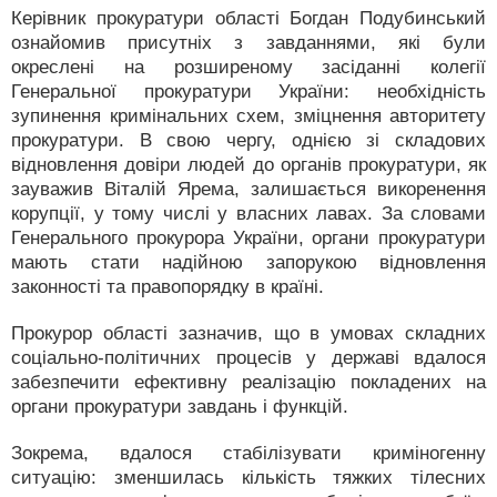
Керівник прокуратури області Богдан Подубинський
ознайомив присутніх з завданнями, які були
окреслені на розширеному засіданні колегії
Генеральної прокуратури України: необхідність
зупинення кримінальних схем, зміцнення авторитету
прокуратури. В свою чергу, однією зі складових
відновлення довіри людей до органів прокуратури, як
зауважив Віталій Ярема, залишається викоренення
корупції, у тому числі у власних лавах. За словами
Генерального прокурора України, органи прокуратури
мають стати надійною запорукою відновлення
законності та правопорядку в країні.
Прокурор області зазначив, що в умовах складних
соціально-політичних процесів у державі вдалося
забезпечити ефективну реалізацію покладених на
органи прокуратури завдань і функцій.
Зокрема, вдалося стабілізувати криміногенну
ситуацію: зменшилась кількість тяжких тілесних