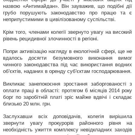
назвою «Антимайдан». Він зауважив, що подібні дії
грубо порушують законодавство про працю та є
неприпустимими в цивілізованому суспільстві.
Крім того, членами колегії звернуто увагу на високий
рівень рецидивної злочинності в регіоні.
Попри активізацію нагляду в екологічній сфері, ще не
вдалось досягти безумовного виконання вимог
чинного законодавства під час використання водних
об'єктів, наданих в оренду суб'єктам господарювання.
Викликає занепокоєння зростання заборгованості з
оплати праці в області: протягом 6 місяців 2014 року
борг по заробітній платі зріс майже вдвічі і складає
близько 20 млн. грн.
Заслухавши всіх доповідачів, колегія вирішила
звернути увагу прокурорів районного рівня на
необхідність ужиття комплексу невідкладних заходів