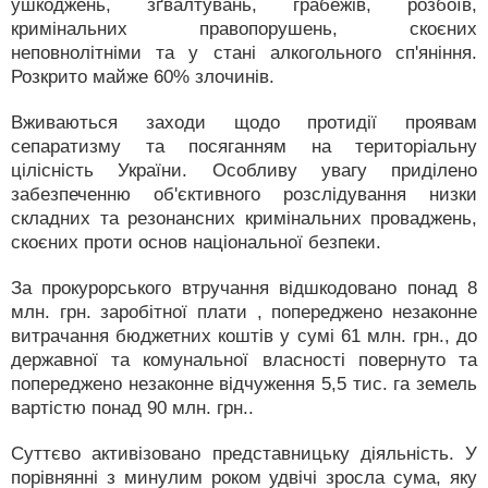
ушкоджень, зґвалтувань, грабежів, розбоїв,
кримінальних правопорушень, скоєних
неповнолітніми та у стані алкогольного сп'яніння.
Розкрито майже 60% злочинів.
Вживаються заходи щодо протидії проявам
сепаратизму та посяганням на територіальну
цілісність України. Особливу увагу приділено
забезпеченню об'єктивного розслідування низки
складних та резонансних кримінальних проваджень,
скоєних проти основ національної безпеки.
За прокурорського втручання відшкодовано понад 8
млн. грн. заробітної плати , попереджено незаконне
витрачання бюджетних коштів у сумі 61 млн. грн., до
державної та комунальної власності повернуто та
попереджено незаконне відчуження 5,5 тис. га земель
вартістю понад 90 млн. грн..
Суттєво активізовано представницьку діяльність. У
порівнянні з минулим роком удвічі зросла сума, яку