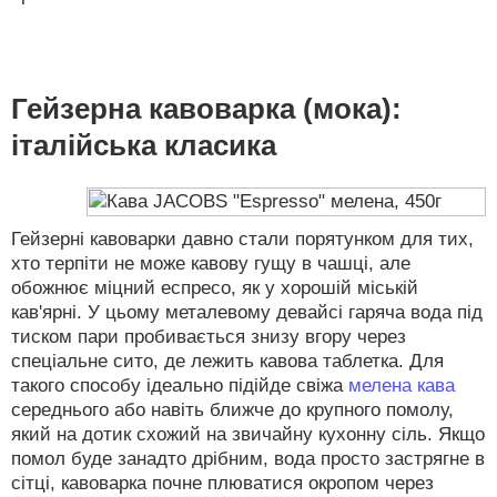
Гейзерна кавоварка (мока):
італійська класика
Гейзерні кавоварки давно стали порятунком для тих,
хто терпіти не може кавову гущу в чашці, але
обожнює міцний еспресо, як у хорошій міській
кав'ярні. У цьому металевому девайсі гаряча вода під
тиском пари пробивається знизу вгору через
спеціальне сито, де лежить кавова таблетка. Для
такого способу ідеально підійде свіжа
мелена кава
середнього або навіть ближче до крупного помолу,
який на дотик схожий на звичайну кухонну сіль. Якщо
помол буде занадто дрібним, вода просто застрягне в
сітці, кавоварка почне плюватися окропом через