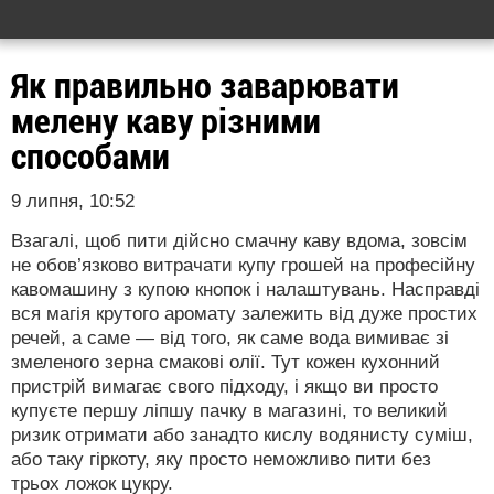
Як правильно заварювати
мелену каву різними
способами
9 липня, 10:52
Взагалі, щоб пити дійсно смачну каву вдома, зовсім
не обов’язково витрачати купу грошей на професійну
кавомашину з купою кнопок і налаштувань. Насправді
вся магія крутого аромату залежить від дуже простих
речей, а саме — від того, як саме вода вимиває зі
змеленого зерна смакові олії. Тут кожен кухонний
пристрій вимагає свого підходу, і якщо ви просто
купуєте першу ліпшу пачку в магазині, то великий
ризик отримати або занадто кислу водянисту суміш,
або таку гіркоту, яку просто неможливо пити без
трьох ложок цукру.