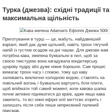
Турка (джезва): східні традиції та
максимальна щільність
Приготування в турці — це, мабуть, найдавніший
варіант, який дає дуже щільний, навіть трохи тягучий
напій із густим осадом на дні чашки. Для джезви вам
потрібна кава, змелена буквально в пил, щоб за
своєю текстурою вона нагадувала кондитерську
цукрову пудру або дуже ніжне борошно. Сам процес
вимагає трохи часу і спокою, тому що каву
заливають виключно холодною водою, ставлять на
повільний вогонь і буквально вартують біля плити,
щоб впіймати той самий момент, коли кавова шапка
почне активно підніматися до країв, адже якщо кава
закипить, то всі ніжні ефірні олії миттєво згорять і
залишать після себе лише неприємний палений
присмак.