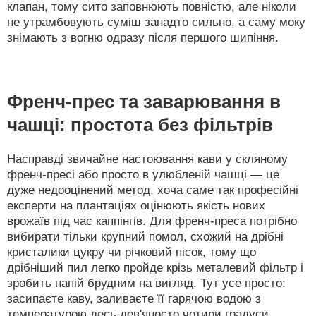
клапан, тому сито заповнюють повністю, але ніколи
не утрамбовують суміш занадто сильно, а саму моку
знімають з вогню одразу після першого шипіння.
Френч-прес та заварювання в
чашці: простота без фільтрів
Насправді звичайне настоювання кави у скляному
френч-пресі або просто в улюбленій чашці — це
дуже недооцінений метод, хоча саме так професійні
експерти на плантаціях оцінюють якість нових
врожаїв під час каппінгів. Для френч-преса потрібно
вибирати тільки крупний помол, схожий на дрібні
кристалики цукру чи річковий пісок, тому що
дрібніший пил легко пройде крізь металевий фільтр і
зробить напій брудним на вигляд. Тут усе просто:
засипаєте каву, заливаєте її гарячою водою з
температурою десь дев'яносто чотири градуси,